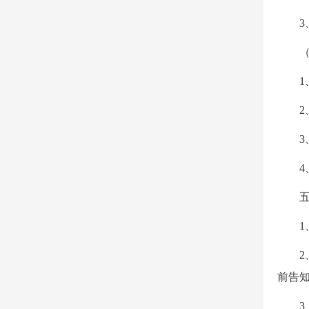
3
2
前告