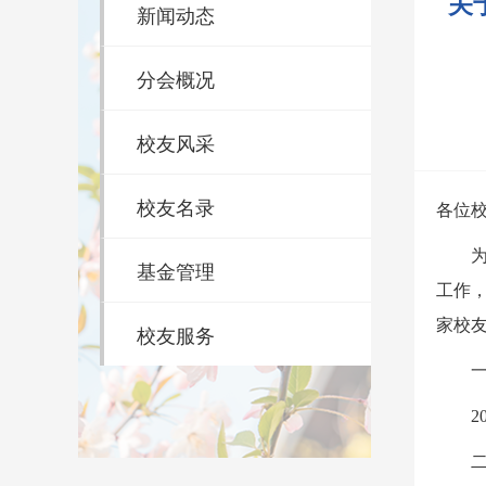
关
新闻动态
分会概况
校友风采
校友名录
各位
基金管理
工作
家校
校友服务
2