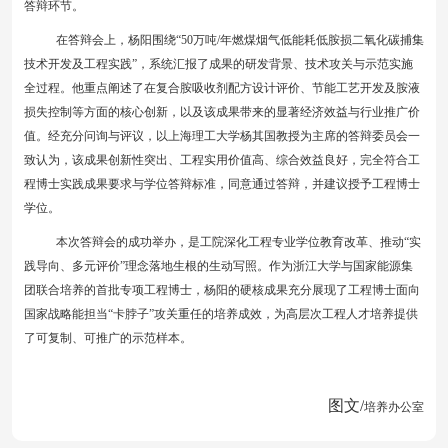
答辩环节。
在答辩会上，杨阳围绕
“
50
万吨
/
年燃煤烟气低能耗低胺损二氧化碳捕集
技术开发及工程实践”，系统汇报了成果的研发背景、技术攻关与示范实施
全过程。他重点阐述了在复合胺吸收剂配方设计评价、节能工艺开发及胺液
损失控制等方面的核心创新，以及该成果带来的显著经济效益与行业推广价
值。经充分问询与评议，以上海理工大学杨其国教授为主席的答辩委员会一
致认为，该成果创新性突出、工程实用价值高、综合效益良好，完全符合工
程博士实践成果要求与学位答辩标准，同意通过答辩，并建议授予工程博士
学位。
本次答辩会的成功举办，是工院深化工程专业学位教育改革、推动
“实
践导向、多元评价”理念落地生根的生动写照。作为浙江大学与国家能源集
团联合培养的首批专项工程博士，杨阳的硬核成果充分展现了工程博士面向
国家战略能担当“卡脖子”攻关重任的培养成效，为高层次工程人才培养提供
了可复制、可推广的示范样本。
图文
/
培养
办公室