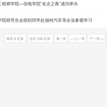
工程师学院—信电学院“名企之夜”成功举办
学院研究生会组织同学赴福特汽车等企业参观学习
每页
8
记录
总共
338
记录
第一页
<<上一页
下一页>>