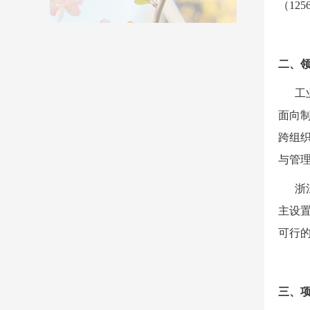
（
125
二、
工
面向
跨组
与管
浙
主设
可行
三、