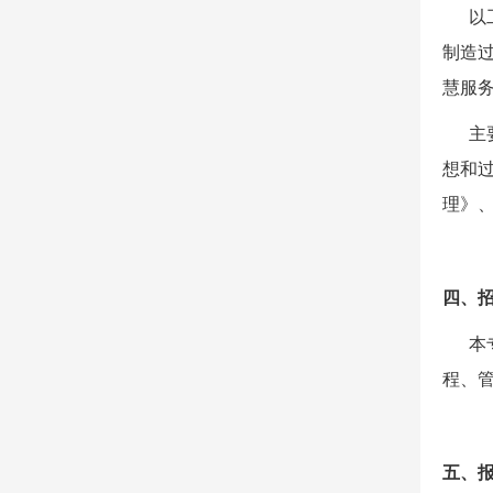
以
制造
慧服
主
想和
理》
四、
本
程、
五、