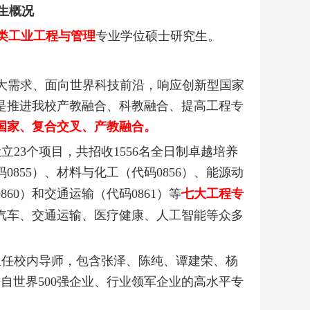
生概况
类工业工程与管理
专业学位硕士研究生。
大需求、面向世界科技前沿，响应创新型国家
是推进我校产教融合、科教融合、提高工程专
国家、
复合交叉、
产教融合。
设立
23
个项目，共招收
1556
名全日制卓越培养
码
0855
）、材料与化工（代码
0856
）、能源动
0860
）和交通运输（代码
0861
）等
七大工程专
汽车、交通运输、医疗健康、人工智能等众多
担任校内导师，包含张泽、陈纯、谭建荣、杨
来自世界
500
强企业、行业领军企业的高水平专