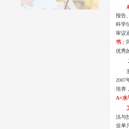
报告
科学
审议
书
；
优秀
2007
培养
A+
水
法与
业单