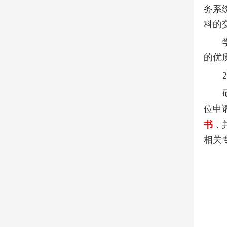
务系
科的
的优
2
位申
书
，
相关