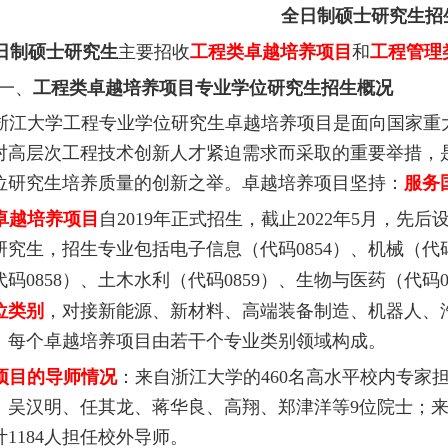
全日制硕士研究生招
制硕士研究生
主要招收
工程类卓越培养项目
和
工程管理
一、
工程类卓越培养项目专业学位研究生招生概况
浙江大学工程专业学位研究生卓越培养项目是面向国家重
对高层次工程技术创新人才紧迫需求而采取的重要举措，
位研究生培养质量的创新之举。卓越培养项目坚持：
服务
卓越培养项目
自
2019
年正式招生，截止
2022
年
5
月，先后
研究生，招生专业包括电子信息（代码
0854
）、机械（代
代码
0858
）、土木水利（代码
0859
）、生物与医药（代码
位类别
，对接新能源、新材料、高端装备制造、机器人、
。每个卓越培养项目由若干个专业类别领域构成。
项目的导师情况
：来自浙江大学的
460
名高水平校内专家
、吴汉明、任其龙、蒋华良、高翔、郑津洋等
9
位院士；
计
1184
人担任校外导师。