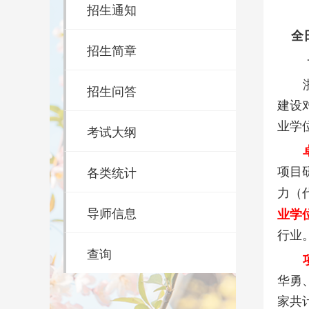
招生通知
全日
招生简章
招生问答
建设
业学
考试大纲
各类统计
项目
力（
导师信息
业学
行业
查询
华勇
家共