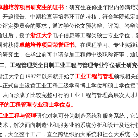
卓越培养项目研究生的证书
：研究生在修业年限内修满培
、开题报告、中期检查等培养环节的考核，符合学院规定
位评定委员会的要求，通过学位论文预答辩、评阅、答辩
通过后，授予
浙江大学
电子信息等工程类硕士专业学位，
同时获得
卓越培养项目荣誉证书
。在课程学习、专业实践
的研究生，在毕业前可申请参加工程师中级职称评审，通
二、
工程管理类全日制工业工程与管理专业学位硕士研究
浙江大学自
1987
年以来就开始了
工业工程与管理
领域相关
年正式自主设置工业工程二级学科博士学位和硕士学位授
，从而形成了比较完整可行的工业工程与管理高层次人才
平的工程管理专业硕士学位点。
工业工程与管理
研究对象可分为制造系统和服务系统，它
技术，解决面向制造业和服务业的系统分析和设计及运行
元，大至整个工厂，直至跨组织的大系统和社会大系统（