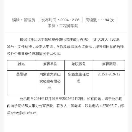
编辑：管理员
发布时间：2024.12.26
阅读数：
1194
次
来源：工程师学院
根
据《浙江大学教师校外兼职管理试行办法》（浙大发人〔
2019
〕
51
号）文件精神，经本人申请，学院党政联席会议审批，现将拟同意的教师
校外企事业单位兼职情况予以公示。
姓名
兼职单位
兼职职务
兼职期限
吴昂键
内蒙古大青山
实验室主任助
2025
.
1
-
2026
.
12
实验室有限公
理
司
公示期自
2024
年
1
2
月
2
6
日至
202
5
年
1
月
2
日。如有问题，请于公示期
内向学院
组织人事办公室
反映。联系人：
蒋
老师，联系电话：
87096717
，邮
箱
gcsxy
@zju.edu.cn
。