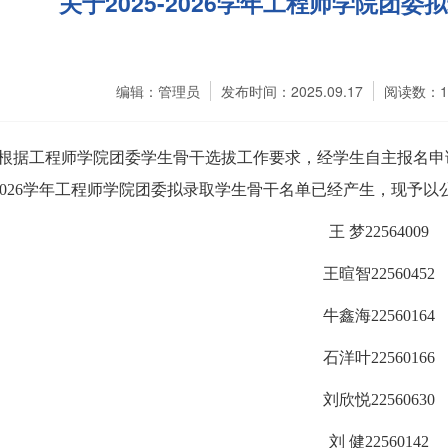
关于2025-2026学年工程师学院团
编辑：管理员
发布时间：2025.09.17
阅读数：
根据工程师学院团委学生骨干选拔工作要求，经学生自主报名申
202
6
学年工程师学院团委拟录取学生骨干名单已经产生，现予以
王
梦
22564009
王暄智
22560452
牛鑫海
22560164
石洋叶
22560166
刘欣悦
22560630
刘
健
22560142