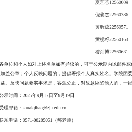
夏艺芯
12560009
倪俊杰
22560386
黄昕蕊
22560571
黄栀籽
22560163
穆灿博
22560631
各单位和个人如对上述名单如有异议的，可于公示期内以邮件或
须加盖公章；个人反映问题的，提倡署报个人真实姓名。学院团
权益。反映问题要实事求是，客观公正，对故意诬陷他人的，一
公示时间：
202
5
年
9
月
1
7
日至
9
月
19
日
受理邮箱：
shuaiqihao
@zju.edu.cn
联系电话：
0571-88285051
（
郝
老师）