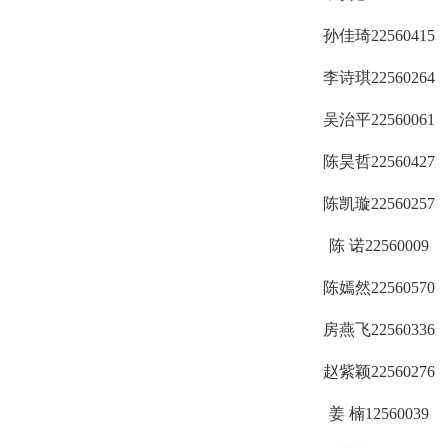
孙佳琦
22560415
李诗琪
22560264
吴治平
22560061
陈昊哲
22560427
陈凯璇
22560257
陈
诺
22560009
陈嫣然
22560570
房燕飞
22560336
赵紫颖
22560276
姜
楠
12560039