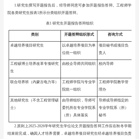
1.研究生撰写开题报告后，经导师同意可参加开题报告答辩。工程师学
院各类研究生按表1所示分类组织开题答辩。
表
1 研究生开题报告答辩组织
类别
开题答辩组织形式
咨询方式
卓越培养项目研究生
以卓越培养项目为单
项目秘书或项目负
位统一组织
责人
工程硕博士培养改革专项
研究
由校企导师共同组织
校内导师
生
联合培养班（内蒙古电力等）
工程师学院与专业学
工程师学院教学管
院统一组织
理办
其他研究生（不含工程管理硕
由导师组织，导师可
导师或导师指定的
士）
委托所在专业学院系
专业学院系（所）
（所）具体落实
秘书
2.原则上202
5
-202
6
学年研究生学位论文开题报告答辩工作应在秋冬学期
结束前完成，确因人才培养需要，卓越培养项目研究生经卓越培养项目负责