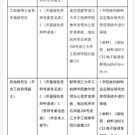
目研究生提交）
工程硕博士改革
1.《开题报告答
递交或
邮寄
浙江
1.学院收到材料
专项
研究生
辩专家意见表》
大学工程师学院
后定期
在研究生
2.《开题报告答
教学管理办公室
管理系统中进行
辩申请表》
罗
老师收
，地址
审核
杭州市石祥路
2.材料1、2请拍
268号浙江大学
照，材料3的EX
工程师学院
行政
CEL电子版请发
楼
210
邮箱jxglb@zju.e
du.cn
其他研究生（不
1.《开题报告答
邮寄
浙江大学工
1.学院收到材料
含工程管理硕
辩专家意见表》
程师学院教学管
后定期
在研究生
士）
2.《开题报告答
理办公室
罗
老师
管理系统中进行
辩申请表》3.
收
，地址杭州市
审核
《答辩专家信息
石祥路
268号浙
2.材料1、2请拍
表》（学生本人
江大学工程师学
照，材料3的EX
签字）
院
行政楼
210
CEL电子版请发