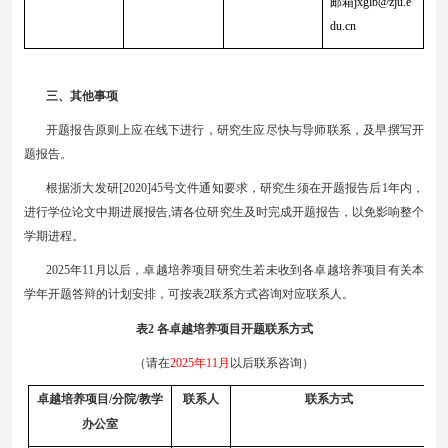
邮箱jxglb@zju.e
du.cn
三、其他事项
开题报告原则上应在线下进行，研究生应尽快与导师联系，及早撰写开
题报告。
根据浙大发研
[2020]45号文件通知要求，研究生须在开题报告后1年内，
进行学位论文中期进展报告,请各位研究生及时完成开题报告，以免影响整个
学期进程。
202
5
年
11月以后，卓越培养项目研究生若未收到各卓越培养项目有关本
学年开题答辩的计划安排，可按表2联系方式咨询对应联系人。
表
2 各卓越培养项目开题联系方式
（请在
202
5
年
11月
以后联系咨询）
卓越培养项目
/分院/教学
联系人
联系方式
办公室