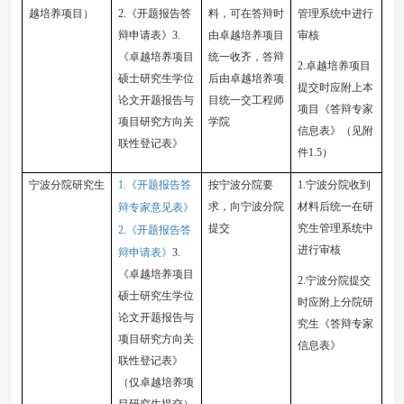
越培养项目）
2.《开题报告答
料
，
可在答辩时
管理系统中进行
辩申请表》3.
由卓越培养项目
审核
《卓越培养项目
统一收齐
，
答辩
2.
卓越培养项目
硕士研究生学位
后由卓越培养项
提交时应附上本
论文开题报告与
目统一交工程师
项目
《答辩专家
项目研究方向关
学院
信息表》（见附
联性登记表》
件
1.5）
宁波分院研究生
1.《开题报告答
按宁波分院要
1.宁波分院收到
求
，
向宁波分院
材料后统一在研
辩专家意见表》
提交
究生管理系统中
2.《开题报告答
进行审核
辩申请表》
3.
《卓越培养项目
2.宁波分院提交
硕士研究生学位
时应附上分院研
论文开题报告与
究生《答辩专家
项目研究方向关
信息表》
联性登记表》
（仅卓越培养项