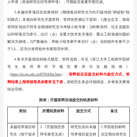
人申请（其他研究生经导师申请），可顺延至春夏学期完成。
3.卓越培养项目应统筹组织（围绕项目研究生方向打破传统“师徒制”组
织模式）本项目研究生开题答辩。答辩应把握以下原则：1)复合交叉，每组
答辩应包括不同专业领域研究生与考核小组专家；2)科教协同，论文选题应
以科研项目为牵引，以行（企）业重大技术攻关项目、重点工程疑难问题的
解决为脉络；3)产教融合，考核小组专家中来自行（企）业的校外专家不少
于1人，应充分发挥校外专家指导作用。
4.有关开题报告的格式规范、答辩流程，详见《浙江大学工程师学院研
究生各培养环节规范要求与实施指南》
（
https://pi.zju.edu.cn/67934/list.htm
），
答辩前后应提交材料与提交方式、答
辩结果上报审核等具体要求
见下表
，
请研究生务必仔细阅读，并将有关事项
转达导师。
附表：
开题答辩后须提交的纸质材料
类别
所需纸质材料
提交方式
备注
卓越培养项目研
1.《开题报告答
研究生应向卓越
1.学院收到材料
究生（除宁波卓
辩专家意见表》
培养项目提交材
后定期在研究生