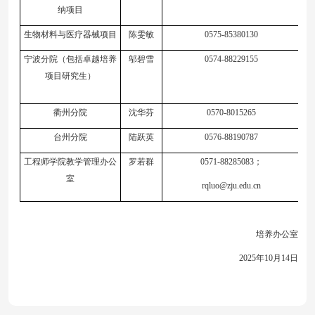
纳项目
生物材料与医疗器械项目
陈雯敏
0575-85380130
宁波分院
（
包括卓越培养
邬碧雪
0574-88229155
项目研究生
）
衢州分院
沈华芬
0570-8015265
台州分院
陆跃英
0576-88190787
工程师学院教学管理办公
罗若群
0571-
8828
5083
；
室
rqluo@zju.edu.cn
培养
办公室
202
5
年
10
月
14
日