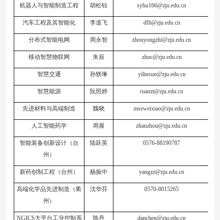
机器人与智能制造工程
胡松钰
syhu166@zju.edu.cn
汽车工程及其智能化
李道飞
dfli@zju.edu.cn
分布式智能电网
周永智
zhouyongzhi@zju.edu.cn
移动智慧物联网
朱辰
zhuc@zju.edu.cn
智慧交通
孙轶琳
yilinsun@zju.edu.cn
智慧能源
阮照婷
ruanzt@zju.edu.cn
先进材料与高端制造
魏晓
mseweixiao@zju.edu.cn
人工智能药学
周展
zhanzhou@zju.edu.cn
智能装备创新设计（台
陆跃英
0576-88190787
州）
新药创制工程（台州）
杨振中
yangzz@zju.edu.cn
高端化学品先进制造（衢
沈华芬
0570-8015265
州）
NGICS大平台工业控制系
陈丹
danchen@zju.edu.cn