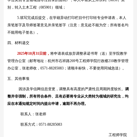
学位类别专业领域指导性目录的说明》，本人申请从土木水利（
0859
）类
别，转入土木工程（
085901
）领域；
5.
填写完成后提交，在学籍异动打印栏目中打印转专业申请表，本人
亲笔签字及导师签署意见并亲笔签字（注意：意见处不能为空；所有签名均
不能用电子签名）。
四、材料递交
2025
年
10
月
31
日前，
将申请表或放弃调整承诺书寄（送）至学院教学
管理办公室（邮寄地址：杭州市石祥路
269
号工程师学院行政楼
210
教学管理
办公室，张老师收，
0571-88285083
；请顺丰标快，不要使用同城急送）。
五、其他事项
调
因涉及学信网信息变更，调整具有高度的严肃性且周期跨度较长。
整并非强制，所有符合条件、且有必要将专业从大类转为领域的研究生，均
应在本通知规定时间内提出申请，逾期不再办理。
联系人：张老师
联系方式：
0571-88285083
工程师学院