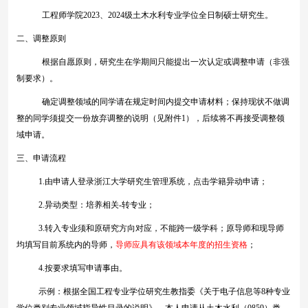
工程师学院
2023
、
2024
级土木水利专业学位全日制硕士研究生。
二、调整原则
根据自愿原则，研究生在学期间只能提出一次认定或调整申请（非强
制要求）。
确定调整领域的同学请在规定时间内提交申请材料；保持现状不做调
整的同学须提交一份放弃调整的说明（见附件
1
），后续将不再接受调整领
域申请。
三、申请流程
1.
由申请人登录浙江大学研究生管理系统，点击学籍异动申请；
2.
异动类型：培养相关
-
转专业；
3.
转入专业须和原研究方向对应，不能跨一级学科；原导师和现导师
均填写目前系统内的导师，
导师应具有该领域本年度的招生资格
；
4.
按要求填写申请事由。
示例：根据全国工程专业学位研究生教指委《关于电子信息等
8
种专业