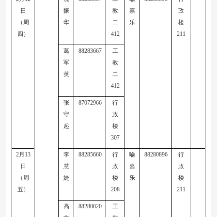
日
振
教
嘉
政
（周
华
二
乐
楼
四）
41
2
211
葛
88283667
工
军
教
英
二
41
2
张
87072966
行
守
政
起
楼
307
2
月
13
李
88285660
行
喻
88280896
行
日
慧
政
嘉
政
（周
婕
楼
乐
楼
五）
208
211
高
88280020
工