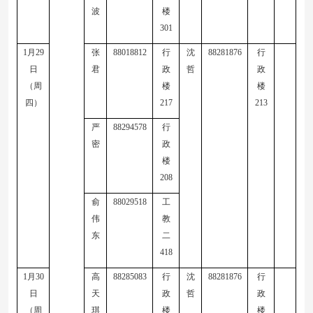
波
楼
301
1
月
29
张
88018812
行
沈
88281876
行
日
君
政
哲
政
（周
楼
楼
四）
217
213
严
88294578
行
密
政
楼
208
俞
88029518
工
伟
教
东
二
41
8
1
月
30
高
88285083
行
沈
88281876
行
日
天
政
哲
政
（周
琪
楼
楼