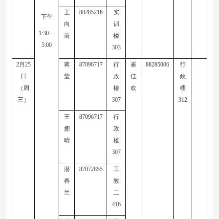
王
88285216
实
下午
向
训
1:30—
前
楼
5:00
303
2
月
25
蒋
87096717
行
崔
88285006
行
日
莹
政
佳
政
（周
楼
欢
楼
三）
307
312
王
87096717
行
拥
政
晴
楼
307
潜
87072855
工
春
教
兰
二
416