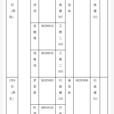
日
诗
政
佳
政
（周
诗
楼
欢
楼
四）
307
312
吴
88280016
工
晓
教
维
二
416
张
88280016
工
春
教
花
二
416
2
月
6
罗
88285083
行
崔
88285006
行
日
若
政
佳
政
（周
群
楼
欢
楼
五）
210
312
叶
88018526
行
雪
政