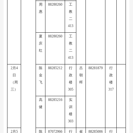
周
88280260
工
惠
教
二
413
夏
88280260
工
庆
教
红
二
413
2
月
4
陈
88285212
行
吕
88281879
行
日
金
政
朝
政
（周
飞
楼
晖
楼
三）
305
317
高
88285216
实
健
训
楼
303
2
月
5
陈
87072966
行
崔
88285006
行