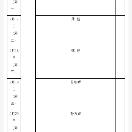
（周
一）
2
月
17
薄
拯
日
（周
二）
2
月
18
薄
拯
日
（周
三）
2
月
19
吕朝晖
日
（周
四）
2
月
20
孙方娇
日
（周