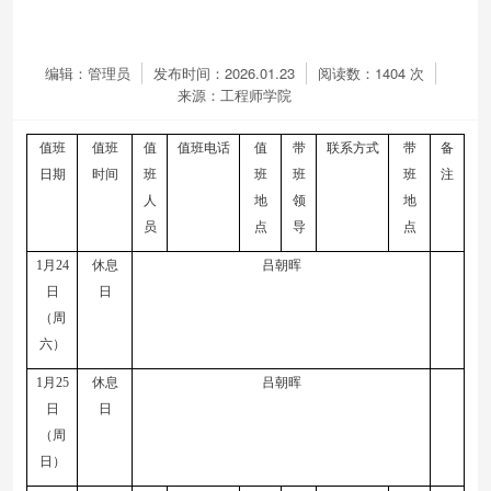
编辑：管理员
发布时间：2026.01.23
阅读数：
1404
次
来源：工程师学院
值班
值班
值
值班电话
值
带
联系方式
带
备
日期
时间
班
班
班
班
注
人
地
领
地
员
点
导
点
1
月
24
休息
吕朝晖
日
日
（周
六）
1
月
25
休息
吕朝晖
日
日
（周
日）