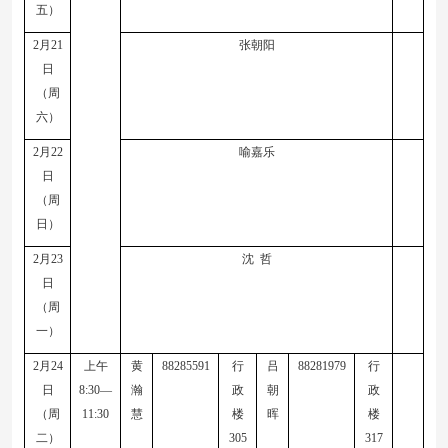
五）
2
月
21
张朝阳
日
（周
六）
2
月
22
喻嘉乐
日
（周
日）
2
月
23
沈
哲
日
（周
一）
2
月
24
上午
黄
88285591
行
吕
88281979
行
日
8:30—
瀚
政
朝
政
（周
11:30
慧
楼
晖
楼
二）
305
317