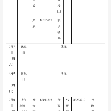
姣
楼
318
朱
88285213
实
辰
训
楼
30
2
2
月
7
休息
薄拯
日
日
（周
六）
2
月
8
休息
薄拯
日
日
（周
日）
2
月
9
上午
徐
88011516
行
张
88283719
行
日
8:30—
余
政
朝
政