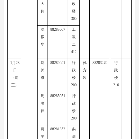
大
政
伟
楼
305
沈
88283667
工
振
教
华
二
41
2
1
月
28
郝
88285051
行
孙
88283279
行
日
帅
政
方
政
（周
旗
楼
娇
楼
三）
200
216
周
88285051
行
瑜
政
佳
楼
200
贾
88281352
实
宁
训