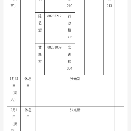
五）
210
213
陈
88285212
行
艺
政
源
楼
305
黄
88281039
实
毅
训
方
楼
304
1
月
31
休息
张光新
日
日
（周
六）
2
月
1
休息
张光新
日
日
（周