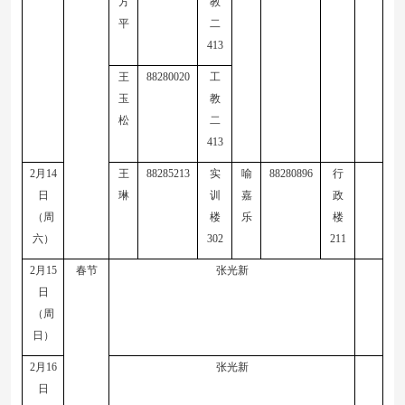
方
教
平
二
413
王
88280020
工
玉
教
松
二
413
2
月
14
王
88285213
实
喻
88280896
行
日
琳
训
嘉
政
（周
楼
乐
楼
六）
30
2
211
2
月
15
春节
张光新
日
（周
日）
2
月
16
张光新
日