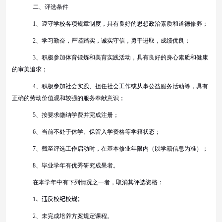
二、评选条件
1
、遵守学校各项规章制度，具有良好的思想政治素质和道德修养；
2
、学习勤奋，严谨踏实，诚实守信，勇于进取，成绩优良；
3
、积极参加体育锻炼和美育实践活动，具有良好的身心素质和健康
的审美追求；
4
、积极参加社会实践、担任社会工作或从事公益服务活动等，具有
正确的劳动价值观和较强的服务奉献意识；
5
、按要求缴纳学费并完成注册；
6
、当前不处于休学、保留入学资格等学籍状态；
7
、截至评选工作启动时，在基本修业年限内（以学籍信息为准）；
8
、毕业学年有优秀研究成果者。
在本学年中有下列情况之一者，取消其评选资格：
1
、
违反校纪校规；
2
、未完成培养方案规定课程。