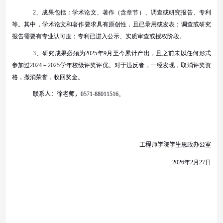
2
、成果包括：学术论文、著作（含章节）、调查或研究报告、专利
等。其中，学术论文和著作要求具有原创性，且已录用或发表；调查或研究
报告需要有专业认可度；专利已进入公示、实质审查或授权阶段。
3
、研究成果必须为
2025
年
9
月至今累计产出，且之前未以任何形式
参加过
2024
－
2025
学年校级评奖评优。对于违反者，一经发现，取消评奖资
格，撤消荣誉，收回奖金。
联系人：
徐老师
，
0571-88011516
。
工程师学院学生思政办公室
2026
年
2
月
2
7
日