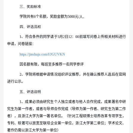
三、奖励标准
学院共有
6
个名额
，奖励金额为
5000
元
/
人。
四、评选流程
1
、
符合条件的同学请于
3
月
2
日
12
：
00
前填写问卷上传相关材料进行
申请，问卷链接：
https://jinshuju.com/f/JGUVKN
因名额有限，每班至多推荐一名同学参评
2
、
学院将根据申请情况组织评议推荐，并在确认推荐人选后在官网
进行公示
。
五、评选说明
1
、成果必须由研究生个人独立或者与他人合作完成，成果署名中研
究生为第一作者，或者与导师合作完成（导师为第一作者、研究生为第二作
者），且浙江大学为第一署名单位。
（
针对工程硕博士培养改革专项学生，
专利、软著可以放宽至联培企业第一单位，浙江大学第二单位；
学术论文、
著作
仍需以浙江大学为第一单位
）