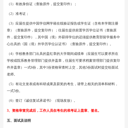
（
1）
有效身份证（查验原件，提交复印件）；
（
2）准考证；
（
3）应届生提供中国学信网学籍在线验证报告或学生证（含有本学期注册
章）（查验原件，提交复印件）；往届生提供前置学历学位证书（查验原
件，提交复印件），其中国（境）外获得学位的还须提供教育部留学服务中
心出具的《国（境）外学历学位认证书》（查验原件，提交复印件）。
（
4）学校教务部门出具的盖红章的大学期间成绩单（应届生可以要求所在
学校或院系教务管理部门提供并盖章，往届生可要求档案管理部门提供复印
件并盖章）
一式
6份，
其中
1份资格审查时上交，其他5份面试时提交给面试
老师
。
（
5）有论文发表或有科研成果及获奖的考生，请带上相关的清单和材料，
一式5份。
（
6）签订《诚信复试承诺书》（现场发放）。
3、资格审查完成后，工作人员在考生的准考证上盖章、签名。
五、
面试及说明