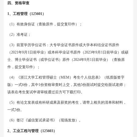
四、资格审查
1、工程管理（125601）
（
1）
有效身份证（查验原件，提交复印件）；
（
2）准考证；
（
3）
前置学历学位证书：大专毕业证书原件或大学本科结业证书原件
（
202
1
年
9月1日前毕业）或本科毕业证书原件（202
3
年
9月1日前毕业）或硕
士、博士毕业证书（或学位证书）原件（202
4
年
9月1日前毕业）
（查验原
件，提交复印件）
；
（
4）《浙江大学工程管理硕士（MEM）考生个人信息表》（纸质版签字
版）一式6份，其中1份资格审查时上交，其他5份面试时提交给面试老师；
该表在考生复试申请审核通过后方可下载打印。
（
5）
有论文发表或有科研成果及获奖的考生，请带上相关的清单和材料，
一式
5份。
（
6）签订《诚信复试承诺书》（现场发放）。
2、工业工程与管理（125603）