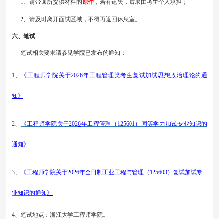
1
、请带回所提供材料的
原件
，若有遗失，后果由考生个人承担；
2
、请及时离开面试区域，不得再返回休息室。
六、笔试
笔试相关要求请参见学院已发布的通知：
1、
《
工程师学院关于
202
6
年工程管理类考生复试加试思想政治理论的通
知
》
2、
《工程师学院关于
202
6
年工程管理（
125601）同等学力加试专业知识的
通知》
3、
《
工程师学院关于
202
6
年全日制工业工程与管理（
125603）复试加试专
业知识的通知
》
4、笔试地点：浙江大学工程师学院。