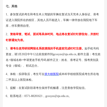
七、其他
1、参加复试的考生和考生本人驾驶的车辆在复试当天凭本人身份证、准考
证进入我院所在的校区，其他人员不能进入，车辆一律停放在我院地下车
库，停车费用自理。
2、
资格审查、笔试、面试等具体时间、地点将在复试钉钉群告知，并按钉
钉群通知为准。
3、
请考生使用研招网报名系统填报的手机提前完成钉钉注册。
如手机号码
更改，请
3月2
0
日中午
12点前发邮件到gcsxyzs@zju.edu.cn, 邮件主题：考生姓
名+领域名称+申请更改手机号码.邮件正文：姓名、准考证号、报考类别及
专业（领域）、初试总分。
4、体检：拟录取后
，
考生可去
浙大校医院
或本科学校校医院
或考生所在地
二甲及以上医院体检
。
5、提醒：在复试阶段请考生保持手机畅通，注意查收学院短信。
6、联系电话：0571-88281621，gcsxyzs@zju.edu.cn。