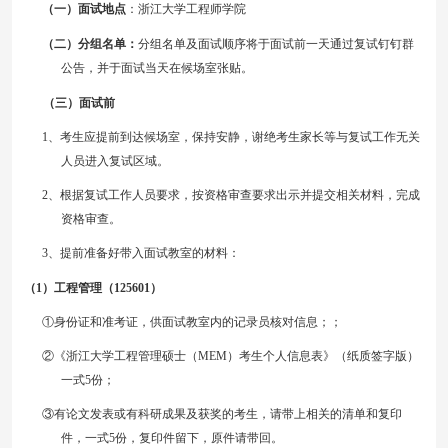
（一）面试地点
：浙江大学工程师学院
（二）分组名单：
分组名单及面试顺序将于面试前一天通过复试钉钉群
公告，并于面试当天在候场室张贴
。
（三）面试前
1、考生应提前到达候场室，保持安静，谢绝考生家长等与复试工作无关
人员进入复试区域。
2、根据复试工作人员要求，按资格审查要求出示并提交相关材料，完成
资格审查。
3、提前准备好带入面试教室的材料：
（
1）工程管理（125601）
①身份证和准考证
，
供面试教室内的记录员核对信息；
；
②《浙江大学工程管理硕士（MEM）考生个人信息表》（纸质签字版）
一式5份
；
③有论文发表或有科研成果及获奖的考生，请带上相关的清单和复印
件，一式5份，复印件留下，原件请带回。