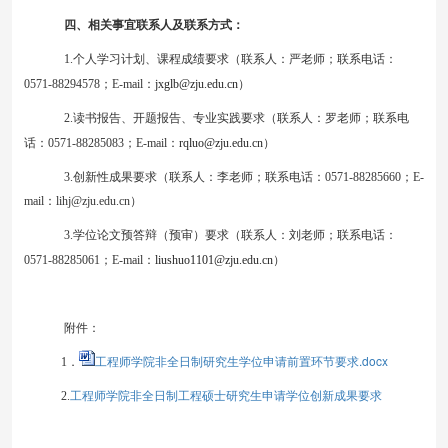
四、相关事宜联系人及联系方式：
1.个人学习计划
、
课程成绩
要求（联系人：严老师；
联系电话
：
0
571-88294578
；
E
-mail
：
jxglb@zju.edu.cn
）
2.读书报告
、
开题报告
、专业实践
要求
（联系人：罗老师；联系电
话：
0
571-
88285083；E-mail：
rqluo@zju.edu.cn
）
3.创新性成果要求（联系人：李老师；联系电话：0571-88285660；E-
mail：lihj@zju.edu.cn）
3
.学位论文预答辩（预审）要求（联系人：
刘
老师；联系电话：
0571-88285
061
；
E-mail：
liushuo1101
@zju.edu.cn
）
附件：
工程师学院非全日制研究生学位申请前置环节要求.docx
1．
工程师学院非全日制工程硕士研究生申请学位创新成果要求
2.