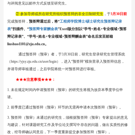
与评阅意见以邮件方式反馈至研究生
。
②
参加导师或所在研究所组织预答辩的非全日制研究生
，于
3
月
3
0
日前
工程师学院博士/硕士研究生预答辩记录
完成预答辩，
预答辩通过后，将
“
表
预答辩专家酬金表
”扫描件、“
”Excel版分别以“学号+姓名+专业领域+预答
辩记录表”、“学号+姓名+专业领域+预答辩酬金表”命名后发至邮箱
liushuo1101
@zju.edu.cn。
通过预答辩（预审）者，
于
3
月
3
0
日前
，
研究生登录研究生管理系统
（
https://yjsy.zju.edu.cn/user/login）
，
进入
“预答辩”
模块
里录入预答辩信息，
并请导师审核通过，之后学院将统一对预答辩进行审核。
★★★
注意事项
★★★
：
1
. 未在规定时间内
申请
预答辩（预审）
的研究生
将视为放弃本季度学位申
请。
2. 前季度
已通过
预答辩（预审）
环节的无需再申请本次
预答辩（预审）
。
3.
预答辩（预审）
未通过的研究生，须根据
预答辩（预审）
专家提出的意见
与建议，针对课题研究工作及学位论文撰写中存在的问题，做出实质性的修
改，经导师确认同意后，下一季度重新提交参加
预答辩（预审）
。