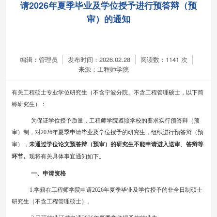
请2026年夏季毕业及学位授予进行预答辩（预
审）的通知
编辑：管理员
发布时间：2026.02.28
阅读数：
1141
次
来源：工程师学院
有关工程硕士专业学位研究生（不含宁波分院
、
不含工程管理硕士，
以下简
称研究生）：
为保证学位
授予
质量，工程师学院遵照学校的要求实行预答辩（预
审）制，对
202
6
年
夏
季申请毕业及学位授予的研究生，组织进行预答辩（预
审），
未通过学位论文
预答辩（预审）
的研究生不能申请进入送审
、答辩等
环节。
现将有关具体事宜通知如下。
一、申请资格
1
.
学籍在工程师学院
申请
202
6
年
夏
季毕业及学位授予的非全日制
硕士
研究生
（
不含工程管理硕士
）
。