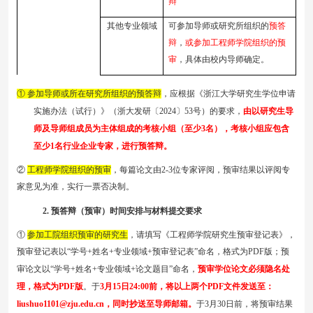
辩
其他专业领域
可参加导师或研究所组织的
预答
辩
，
或参加工程师学院组织的预
审
，具体由校内导师确定。
①
参加
导师或所在研究所组织的预答辩
，应根据《浙江大学研究生学位申请
实施办法（试行）》（浙大发研〔
202
4
〕
53
号）的要求，
由以研究生导
师及导师
组
成员为主体组成的考核小组
（至少
3名）
，
考核小组应包含
至少
1名行业企业专家，
进行预答辩。
②
工程师
学院组织的预审
，每篇论文由
2
-
3位专家评阅，预审结果以评阅专
家意见为准，实行一票否决制。
2
.
预答辩（预审）
时间安排与材料提交要求
①
参加工院组织预审的研究生
，请填写《工程师学院研究生预审登记表》，
预审登记表以
“学号+姓名+专业领域+预审登记表”命名，
格式为
PDF版；
预
审论文以
“学号+姓名+专业领域+论文题目”命名，
预审学位论文必须隐名处
理，格式为
PDF版
。于
3
月
15
日
2
4
:0
0
前，
将以上两个
P
DF文件
发送至：
liushuo1101
@
zju.edu.cn
，
同时抄送至导师邮箱
。
于
3
月
3
0
日前，将
预审结果