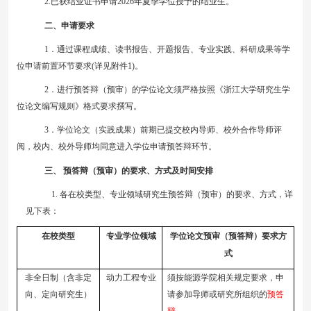
2.
已获结业证书
申请
2
02
6
年
夏
季学位授予的结业生
。
二、申请要求
1．通过课程成绩、读书报告、开题报告、专业实践、科研成果等学
位申请前置环节要求(
详见附件
1
)。
2．进行预答辩（预审）的学位论文须严格按照《浙江大学研究生学
位论文编写规则》格式要求撰写。
3．学位论文
（
实践成果
）
前期已提交校内导师、校外合作导师评
阅，校内、校外导师均同意进入学位申请
预
答辩环节。
三、
预答辩（预审）的要求、方式及时间安排
1
.
各在校类型、专业领域研究生预答辩
（
预审
）
的要求、方式，详
见下表：
在校类型
专业学位领域
学位论文预审
（预答辩）要求方
式
非全日制（含非定
动力工程专业
须按能源学院相关规定要求，申
向、定向研究生）
请参加导师或研究所组织的
预答