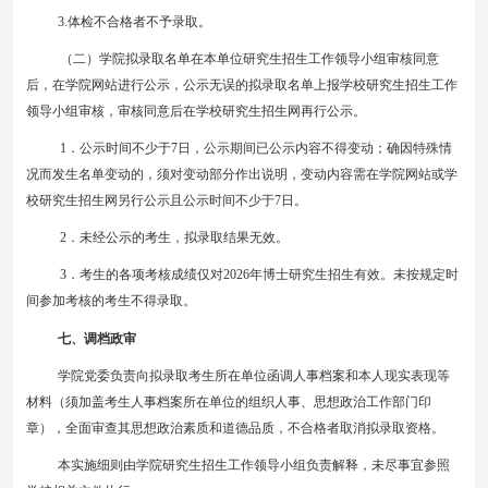
3.体检不合格者不予录取。
（二）学院拟录取名单在本单位研究生招生工作领导小组审核同意
后，在学院网站进行公示，公示无误的拟录取名单上报学校研究生招生工作
领导小组审核，审核同意后在学校研究生招生网再行公示。
1．公示时间不少于
7
日，公示期间已公示内容不得变动；确因特殊情
况而发生名单变动的，须对变动部分作出说明，变动内容需在学院网站或学
校研究生招生网另行公示
且公示时间
不少于
7
日。
2．未经公示的考生，拟录取结果无效。
3．考生的各项考核成绩仅对202
6
年博士研究生招生有效。未
按
规定时
间
参加
考核的考生不得录取。
七、调档政审
学院党委负责向拟录取考生所在单位函调人事档案和本人现实表现等
材料（须加盖考生人事档案所在单位的组织人事、思想政治工作部门印
章），全面审查其思想政治素质和道德品质，不合格者取消拟录取资格。
本实施细则由学院研究生招生工作领导小组负责解释，未尽事宜参照