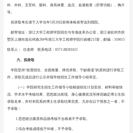
科、外科、五官科、眼科、身高体重、血压、血液检查（肝肾功能）、胸片
等。
拟录取考生请于入学当年
5月20日前将体检表寄送到我院。
邮寄地址：浙江大学工程师学院招生与
专项改革
办
公室
，浙江省杭州市拱
墅区上塘街道石祥路
269号浙江大学工程师学院行政楼215室，邮编：310015
联系人：
任老师 联系电话：0571-88281621
六、拟录取
学院坚持“按需招生、全面衡量、择优录取、宁缺毋滥”的原则进行录取工
作，录取完成后进行公示并报学校招生工作领导小组审定。
（一）学院
研究生招生工作领导小组
根据招生计划安排、材料审核情
况、学术水平考核结果、思想政治表现、身心健康状况等择优确定博士生拟
录取名单，并对本院系的博士生录取结果负责。
凡存在以下情形之一者，不
予录取：
1.思想政治素质和品德考核不合格者不予录取。
2.
综合考核成绩低于
60者，
不予录取。