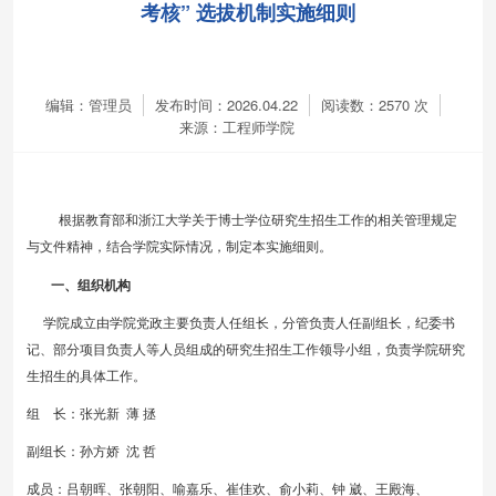
考核” 选拔机制实施细则
编辑：管理员
发布时间：2026.04.22
阅读数：
2570
次
来源：工程师学院
根据教育部和浙江大学
关于
博士学位研究生招生工作
的
相关管理规定
与文件
精神，结合学院实际情况，制定本实施细则。
一、组织机构
学院成立由学院党政主要负责人任组长，分管负责人任副组长，纪委书
记、部分项目负责人等人员组成的研究生招生工作领导小组，负责学院研究
生招生的具体工作。
组 长：张光新
薄
拯
副组长：孙方娇
沈
哲
成
员：吕朝晖、张朝阳、喻嘉乐、崔佳欢、俞小莉、钟
崴、王殿海、