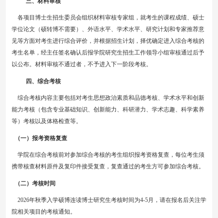
三、材料审核
各
项目博士生招生委员会组织材料审核专家组，就考生的课程成绩、硕士
学位论文（硕转博不需要）、外语水平、学术水平、研究计划和专家推荐意
见等方面对考生
进行
综合评价
，并
根据招生计划，
择优
确定进入综合考核的
考生名单，
经
主任签名确认后报学院研究生招生工作领导小组审核
通过后予
以
公布。材料审核不通过者，不予进入下一阶段考核。
四、综合考核
综合考核内容主要包括对考生思想政治素质和品德考核、学术水平和创新
能力
考核
（包含专业基础知识、创新能力、科研潜力、学术志趣、科学素养
等）考核以及体格检查等。
（一）报考资格复查
学院在综合考核前对参加综合考核的考生组织报考资格复查，每位考生
须
携带核查材料原件
及
复印件
接受
复查，复查通过的考生方可参加综合考核。
（二）考核时间
2026年秋季入学
硕博连读博士研究生考核时间为
4-5月，请在报名后关注学
院相关项目的考核通知。