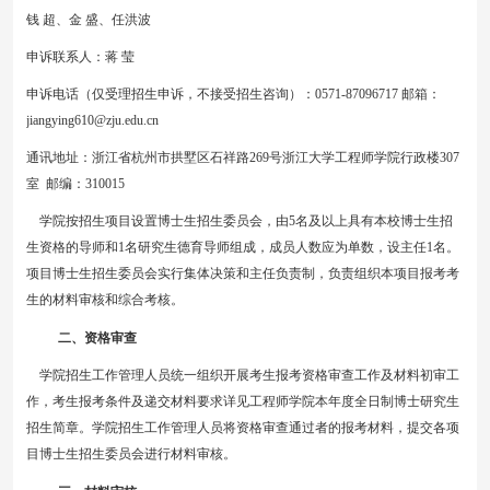
钱
超、金
盛、任洪波
申诉联系人：蒋
莹
申诉电话（
仅受理招生申诉，
不接受
招生
咨询）：
0571-87096717 邮箱：
jiangying610@zju.edu.cn
通讯地址：浙江省杭州市拱墅区石祥路
269号浙江大学工程师学院行政楼307
室 邮编：310015
学院按招生项目设置博士生招生委员会，由5名及以上具有本校博士生招
生资格的导师和1名研究生德育导师组成，成员人数应为单数，设主任1名。
项目
博士生招生委员会实行集体决策和主任负责制，负责组织本项目报考考
生的材料审核和综合考核。
二、资格审查
学院招生工作管理人员统一组织
开展
考生报考资格审查工作
及
材料初审
工
作
，考生报考条件及递交材料要求详见工程师学院本年度全日制博士研究生
招生简章。学院招生工作管理人员将资格审查通过者的报考材料
，
提交各项
目
博士生招生委员会
进行材料审核。