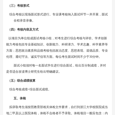
（三）考核形式
综合考核以现场面试形式进行。
专业课考核纳入面试环节一并开展，面试
全程录音录像。
（四）考核内容及方式
以项目为单位组成
面试
考核小组，对考生进行综合考核与评价。学术创新
能力考核包括专业基础知识、创新能力、科研潜力、学术志趣、科学素养等
方面；思想政治素质和品德考核包括政治态度、思想表现、道德品质、专业
伦理、遵纪守法、诚实守信等方面。每位考生面试时间不少于
30分钟。
面试小组须对每一名面试学生进行综合面试，给出百分制成绩，并对
是否适合攻读博士研究生给出明确建议。
（五）综合成绩核算
综合
考核
成绩
=综合面试成绩。
五、体检
拟录取考生须按照教育部相关体检文件要求，自行到浙江大学校医院或当
地二甲及以上医院体检，体检不合格者不予录取。体检项目一般应包含：内