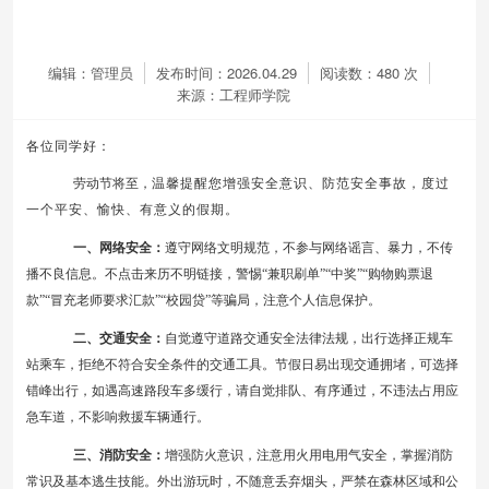
编辑：管理员
发布时间：2026.04.29
阅读数：
480
次
来源：工程师学院
各位同学好：
劳动节将至，
温馨提醒您增强安全意识、防范安全事故，度过
一个平安、愉快、有意义的假期。
一、网络安全：
遵守网络文明规范，不参与网络谣言、暴力，不传
播不良信息。不点击来历不明链接，警惕
“兼职刷单”“中奖”“购物购票退
款”“冒充老师要求汇款”“校园贷”等骗局，注意个人信息保护。
二、交通安全：
自觉遵守道路交通安全法律法规，出行选择正规车
站乘车，拒绝不符合安全条件的交通工具。节假日易出现交通拥堵，可选择
错峰出行，如遇高速路段车多缓行，请自觉排队、有序通过，不违法占用应
急车道，不影响救援车辆通行。
三、消防安全：
增强防火意识，注意用火用电用气安全，掌握消防
常识及基本逃生技能。外出游玩时，不随意丢弃烟头，严禁在森林区域和公