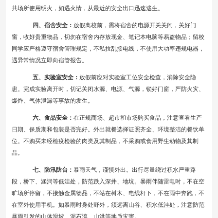
共场所使用明火，如遇火情，从最近的安全出口迅速逃生。
四、宿舍安全：
放假离校前，需将宿舍的电源开关关闭，关好门
窗，收好贵重物品，切勿在宿舍内存放现金、笔记本电脑等易盗物品；留校
同学应严格遵守宿舍管理规定，不私拉乱接电线，不使用大功率违规电器，
遇异常情况立即向宿管报告。
五、实验室安全：
放假前应对实验室工位安全检查，消除安全隐
患。完成实验离开时，切记关闭水源、电源、气源，锁好门窗，严防火灾、
爆炸、气体泄漏等事故的发生。
六、食品安全：
在正规商场、超市和市场购买食品，注意查看生产
日期、保质期和包装是否完好。外出就餐选择证照齐全、环境整洁的餐饮单
位。不购买未经检疫检验的肉类及其制品，不采购或食用野生动物及其制
品。
七、防汛防台：
暴雨天气，谨慎外出。出行尽量绕过积水严重路
段，桥下、涵洞等低洼处，防范跌入深井、地坑。暴雨伴随雷电时，不在空
旷场所停留，不接触金属物品，不站在树木、电线杆下，不在雨中奔跑，不
在室外使用手机。如暴雨时身处野外，须远离山谷、积水低洼处，注意防范
暴雨引发的山体滑坡、泥石流、山洪等地质灾害。