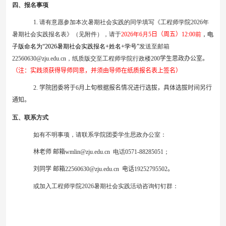
四、报名事项
1.
请有意愿参加本次暑期社会实践的同学填写《工程师学院
202
6
年
暑期社会实践报名表》（见附件），请
于
202
6
年
6
月
5
日（周
五
）
12:00
前
，
电
子版命名为“
202
6
暑期社会实践报名
+
姓名
+
学号”
发送至邮箱
2
2560630
@zju.edu.cn
，纸质版
交至工程师学院行政楼
200
学生思政办公室。
（注：实践须获得导师同意，并须由导师在纸质报名表上签名）
2.
学院团委将
于
6
月上旬
根据报名情况进行选拔，具体选拔时间另行
通知。
五、联系方式
如有不明事项，请联系学院团委学生思政办公室：
林
老师 邮箱
wmlin
@zju.edu.cn
电话
0571-88285051
；
刘同学 邮箱
22560630@zju.edu.cn
电话
19252795502
。
或加入工程师学院
202
6
暑期社会实践活动咨询钉钉群：