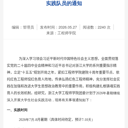
实践队员的通知
编辑：管理员
发布时间：2026.05.27
阅读数：
2240
次
来源：工程师学院
为深入学习领会习近平新时代中国特色社会主义思想，全面贯彻落
实党的二十届四中全会精神和习近平总书记对
浙江大学
的系列重要指示精
神，立足“十五五”规划开局之年，紧扣工程师学院建院十周年重要节点、依
托红色工程师馆红色育人阵地，传承弘扬红色工程师精神，充分发挥社会实
践在加强和改进大学生思想政治教育中的重要作用，积极构建扎根铸魂实践
育人的长效机制，经研究，浙江大学工程师学院团委计划于
202
6
年暑期继续
深入开展大学生社会实践活动，现将有关事项通知如下：
一、实践时间
202
6
年
7
月
-8
月
暑期
（具体时间待定，预计
7-10
天）