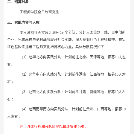
二、招募对象
工程师学院全日制研究生
三、实践内容与人数
本次暑期社会实践计划分为
4
个分队，分赴大国重器一线、自主创新
企业、兄弟高校与乡村基层展开
社会实践，
深入
挖掘
红色工程师精神，充实
红色基因传播与工程师文化培育核心力量
，
具体分队情况如下：
（
1
）赴
华北
方向实践分队：计划前往
北京、
天津
等地，招募
10
人左
右。
（
2
）赴
华中
方向实践分队：计划前往
湖南
、
江西
等地，招募
10
人左
右；
（
3
）赴西北方向实践分队：计划前往甘肃、新疆等地，招募
10
人左
右；
（
4
）赴
西南华南
方向实践分队：计划前往
贵州、广西
等地，招募
10
人左右；
注：具体行程和分队情况以最终安排为准。