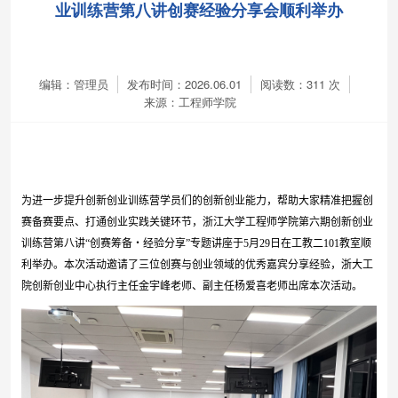
业训练营第八讲创赛经验分享会顺利举办
编辑：管理员
发布时间：2026.06.01
阅读数：
311
次
来源：工程师学院
为进一步提升创新创业训练营学员们的创新创业能力，帮助大家精准把握创
赛备赛要点、打通创业实践关键环节，浙江大学工程师学院第六期创新创业
训练营第八讲“创赛筹备・经验分享”专题讲座于
5
月
29
日在工教二
101
教室顺
利举办。本次活动邀请了三位创赛与创业领域的优秀嘉宾分享经验，浙大工
院创新创业中心执行主任金宇峰老师、副主任杨爱喜老师出席本次活动。