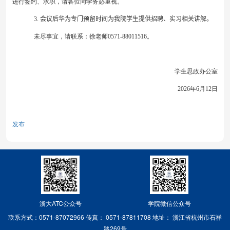
进行签约、求职，请各位同学务必重视。
3
.
会议后
华为
专门预留时间为我院学生提供招聘、实习相关讲解。
未尽事宜，请联系：徐老师
0571-88011516
。
学生思政办公室
202
6
年
6
月
12
日
发布
浙大ATC公众号
学院微信公众号
联系方式：0571-87072966
传真： 0571-87811708
地址： 浙江省杭州市石祥
路269号