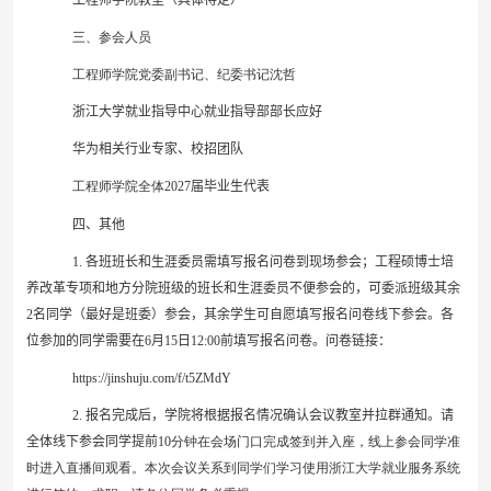
工程师学院
教室（具体待定）
三、参会人员
工程师学院党委副书记、纪委书记沈哲
浙江大学就业指导中心就业指导部部长应好
华为
相关行业专家、校招团队
工程师学院全体
202
7
届毕业生
代表
四、
其他
1.
各班班长和生涯委员需填写报名问卷到现场参会；工程硕博士培
养改革专项和地方
分院
班级的班长和生涯委员不便参会的，可委派班级其余
2
名同学（最好是班委）参会
，其余学生
可自愿填写报名问卷线下
参会。
各
位参加的同学需要在
6
月
15
日
12:00
前填写报名问卷。问卷链接：
https://jinshuju.com/f/t5ZMdY
2
.
报名完成后，学院将根据报名情况确认会议教室并拉群通知。
请
全体线下参会同学提前
10
分钟在会场门口完成签到并入座，线上参会同学准
时进入直播间观看。本次会议关系到同学们学习使用浙江大学就业服务系统