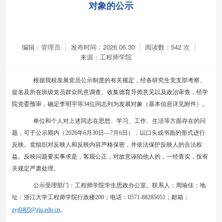
对象的公示
编辑：管理员
发布时间：2026.06.30
阅读数：
542
次
来源：工程师学院
根据我校发展党员公示制度的有关规定，经各
研究生
党支部考察、
提名及所在班级党员群众民意调查、收集德育导师意见以及政治审查，经学
院党委预审，
确定李明宇
等
34
位同志
列为发展对象（基本信息详见附件）。
单位和个人对上述同志在思想、学习、工作、生活等方面存在的问
题，可于公示期内（
20
26
年
6
月
30
日
—
7
月
6
日），以口头或书面的形式进行
反映。党组织对反映人和反映内容严格保密，并依法保护反映人的合法权
益。反映问题要实事求是，客观公正，对故意诬陷他人的，一经查实，按有
关规定严肃处理。
公示受理部门：工程师学院学生
思政办公室
。联系人：
周瑜佳
；地
址：
浙江大学工程师学院行政楼
2
00
；电话：
0571-88
285051
；邮箱：
zyj0405
@zju.edu.cn
。