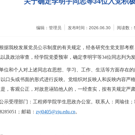
关于确定李明宇同志等34位入党积
编辑：管理员
发布时间：2026.06.30
阅读数：
根据我校发展党员公示制度的有关规定，经各
研究生
党支部考察
见以及政治审查，经学院党委预审，
确定李明宇
等
34
位同志
列为
单位和个人对上述同志在思想、学习、工作、生活等方面存在的
，以口头或书面的形式进行反映。党组织对反映人和反映内容严
求是，客观公正，对故意诬陷他人的，一经查实，按有关规定严
公示受理部门：工程师学院学生
思政办公室
。联系人：
周瑜佳
；
8
285051
；邮箱：
zyj0405
@zju.edu.cn
。