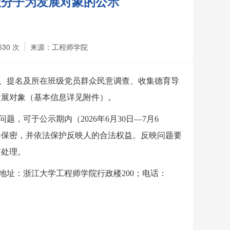
极分子为发展对象的公示
530
次
来源：工程师学院
、提名及所在班级党员群众民意调查、收集德育导
发展对象（基本信息详见附件）。
问题，可于公示期内（
20
26
年
6
月
30
日
—
7
月
6
格保密，并依法保护反映人的合法权益。反映问题要
肃处理。
地址：
浙江大学工程师学院行政楼
2
00
；电话：