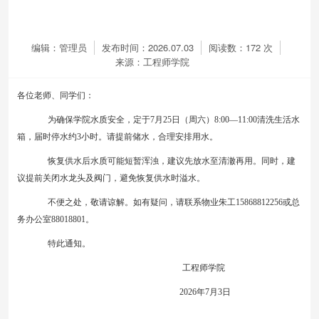
编辑：管理员
发布时间：2026.07.03
阅读数：
172
次
来源：工程师学院
各位老师、同学们：
为确保学院水质安全，定于
7月25日（周六）8:00—11:00清洗生活水
箱，届时停水约3小时。请提前储水，合理安排用水。
恢复供水后水质可能短暂浑浊，建议先放水至清澈再用。同时，建
议提前关闭水龙头及阀门，避免恢复供水时溢水。
不便之处，敬请谅解。如有疑问，请联系物业朱工
15868812256或总
务办公室88018801。
特此通知。
工程师学院
2026年7月3日