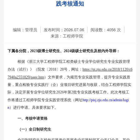
践考核通知
编辑：管理员
发布时间：2026.07.06
阅读数：
4056
次
来源：工程师学院
下属各分院，
2023
级博士研究生、
202
4
级硕士研究生及校内外导师：
根据《浙江大学工程师学院工程类硕士专业学位研究生
专业实践
管理
办法（试行）》（院发〔
2018
〕
28
号，网址：
https://pi.zju.edu.cn/2018/1120/c6
7940a2551829/page.htm
）文件要求，为规范
专业实践
管理，提升
专业实践
质
量，重点检验
专业实践
行（企）业项目研究进展与收获，结合工程师学院实
际，决定开展专业学位研究生
202
6
年第
2
批
专业实践
考核工作。此次考核工
作将通过工程师学院专业实践管理系统（网址
http://pisj.zju.edu.cn
/admin/logi
n
）进行申请。具体要求如下。
一、考核申请资格
（一）
全日制
研究生