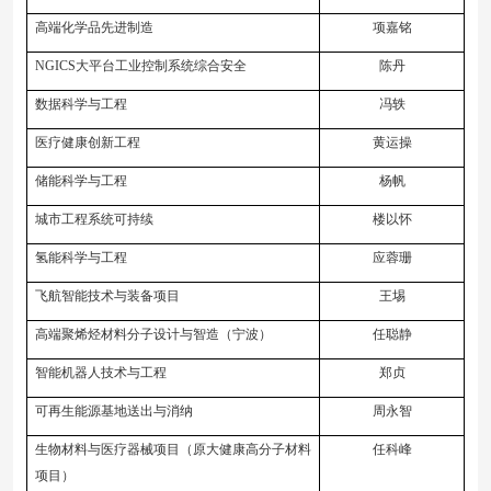
高端化学品先进制造
项嘉铭
NGICS大平台工业控制系统综合安全
陈丹
数据科学与工程
冯轶
医疗健康创新工程
黄运操
储能科学与工程
杨帆
城市工程系统可持续
楼以怀
氢能科学与工程
应蓉珊
飞航智能技术与装备项目
王埸
高端聚烯烃材料分子设计与智造（宁波）
任聪静
智能机器人技术与工程
郑贞
可再生能源基地送出与消纳
周永智
生物材料与医疗器械项目（原大健康高分子材料
任科峰
项目）