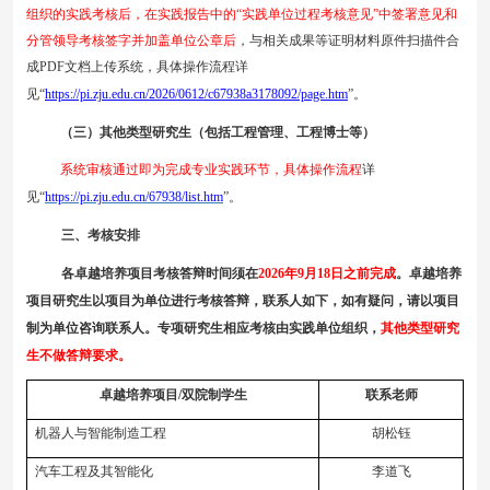
组织的实践考核后，在实践
报告
中的
“
实践单位
过程考核意见
”中签署意见和
分管领导考核签字并加盖单位公章后
，与相关成果等证明材料原件扫描件合
成
PDF
文档上传系统
，
具体操作流程详
见
“
https://pi.zju.edu.cn/2026/0612/c67938a3178092/page.htm
”
。
（三）
其他类型研究生（包括工程管理、工程博士等）
系统审核通过即为完成专业实践环节，具体操作流程
详
见
“
https://pi.zju.edu.cn/67938/list.htm
”
。
三、考核安排
各卓越培养项目
考核答辩时间须
在
202
6
年
9
月
18
日
之前
完成
。卓越培养
项目研究生以项目为单位进行考核答辩
，
联系人如下
，
如有疑问，请以项目
制为单位咨询联系人。专项研究生相应考核由实践单位组织，
其他类型研究
生不做答辩要求。
卓越培养项目
/双院制学生
联系老师
机器人与智能制造工程
胡松钰
汽车工程及其智能化
李道飞