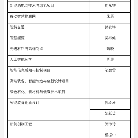
新能源电网技术与绿氢项目
周永智
移动智慧物联网
朱辰
智慧交通
孙轶琳
智慧能源
吴昂健
先进材料与高端制造
魏晓
人工智能药学
周展
智能信息感知与控制项目
邬碧雪
高端装备、智能制造与创新设计项目
绿色石化、新材料与低碳技术项目
智能装备创新设计
郭玲玲
陆跃英
新药创制工程
郭玲玲
杨振中