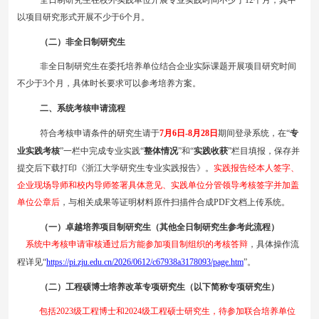
全日制
研究生在校外实践单位开展
专业实践
时间不少于
12
个月，其中
以项目研究形式开展不少于
6
个月。
（二）
非全日制
研究生
非全日制
研究生在委托培养单位结合企业实际课题开展项目研究时间
不少于
3
个月
，
具体时长要求可以参考培养方案。
二、系统考核申请流程
符合考核申请条件的研究生请
于
7
月
6
日
-8
月
28
日
期
间登录系统，在
“
专
业实践考核
”一栏中完成
专业实践
“
整体情况
”和“
实践收获
”栏目填报，保存并
提交后下载打印《浙江大学研究生
专业实践
报告》
。
实践
报告经本人签字、
企业现场导师和校内导师签署
具体
意见、实践单位分管领导考核签字并加盖
单位公章后
，与相关成果等证明材料原件扫描件合成
PDF
文档上传系统
。
（
一
）
卓越培养项目制研究生（其他全日制研究生参考此流程）
系统中考核申请审核通过后方能参加项目制组织的考核答辩
，
具体操作流
程详见
“
https://pi.zju.edu.cn/2026/0612/c67938a3178093/page.htm
”。
（二）工程硕博士培养改革专项研究生（以下简称专项研究生）
包括
2023
级工程博士和
2024
级工程硕士研究生，待参加联合培养单位