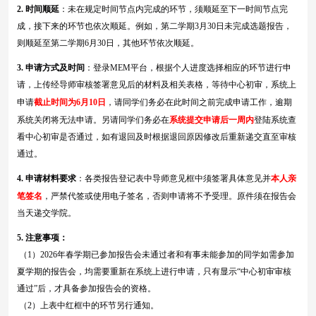
2.
时间顺延
：未在规定时间节点内完成的环节，须顺延至下一时间节点完
成，接下来的环节也依次顺延。例如，第二学期
3
月
30日未完成选题报告，
则顺延至第
二
学期
6
月
30日，其他环节依次顺延。
3.
申请
方式及
时间
：登录
MEM平台，根据个人进度选择相应的环节进行申
请
，上传经导师审核签署意见后的材料及相关表格，等待中心初审，
系统上
申请
截止时间为
6月10日
，请同学们务必在此时间之前完成申请
工作
，逾期
系统关闭将无法申请
。
另请同学们务必在
系统提交申请后一周内
登陆系统查
看中心初审是否通过，如有退回及时根据退回原因修改后重新递交直至审核
通过。
4.
申请材料要求
：各类报告登记表中导师
意见框中须签署具体意见并
本人亲
笔签名
，严禁代签或使用电子签名，否则申请将不予受理
。原件须在报告会
当天递交学院。
5.
注意事项：
（
1）2026年春学期
已参加报告会未通过者和有事未能参加的同学如需参加
夏
学期的报告会，均需要重新在系统上进行申请，只有显示
“中心初审审核
通过”后，才具备参加报告会的资格。
（
2）上表中红框中的环节另行通知。