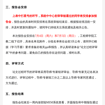
三
、报告会安排
上表中打星号的环节
，
系统中中心初审审核通过的同学将安排参加报
告会
，
报告会的具体时间
安排
将在系统审核结束后，根据报名情况统一安
排，并及时更新到通知中，请同学们持续关注系统通知及相关公告。
本次报告会安排在
7月4日（周六）和
7月5日（周日）
，工程师学院工
教二线下召开，具体名单见附件，分组名单将在会前3天公布，请同学们根
据《学习手册》要求准备好相关ppt和报告，并认真研读体会“论文过程评审
表”中的参考问题，避免自己的报告存在这些问题，准时出席。
四
、评审方式
论文过程环节的评审将采用导师
/专家组评审会、导师/专家无记名表决
方式进行。评审过程中，导师/专家组三分之二及以上导师/专家同意通过，
方为通过。
五、报告结果
报告会结束后一周内须登陆
MEM系统查看，开题报告和中期报告通过