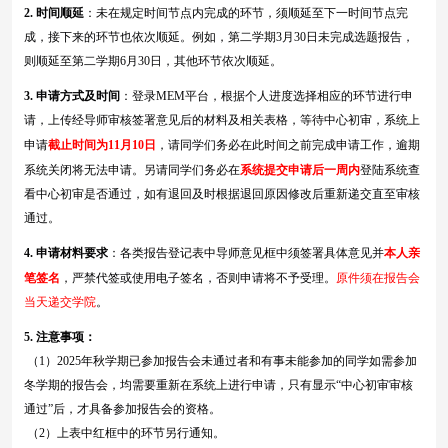
2.
时间顺延
：未在规定时间节点内完成的环节，须顺延至下一时间节点完
成，接下来的环节也依次顺延。例如，第二学期
3
月
30日未完成选题报告，
则顺延至第
二
学期
6
月
30日，其他环节依次顺延。
3.
申请
方式及
时间
：登录
MEM平台，根据个人进度选择相应的环节进行申
请
，上传经导师审核签署意见后的材料及相关表格，等待中心初审，
系统上
申请
截止时间为
11月10日
，请同学们务必在此时间之前完成申请
工作
，逾期
系统关闭将无法申请
。
另请同学们务必在
系统提交申请后一周内
登陆系统查
看中心初审是否通过，如有退回及时根据退回原因修改后重新递交直至审核
通过。
4.
申请材料要求
：各类报告登记表中导师
意见框中须签署具体意见并
本人亲
笔签名
，严禁代签或使用电子签名，否则申请将不予受理
。
原件须在报告会
当天递交学院
。
5.
注意事项：
（
1）2025年秋学期
已参加报告会未通过者和有事未能参加的同学如需参加
冬
学期的报告会，均需要重新在系统上进行申请，只有显示
“中心初审审核
通过”后，才具备参加报告会的资格。
（
2）上表中红框中的环节另行通知。