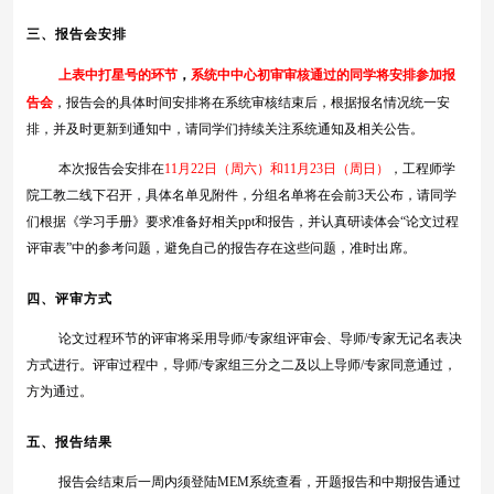
三
、报告会安排
上表中打星号的环节
，
系统中中心初审审核通过的同学将安排参加报
告会
，
报告会的具体时间
安排
将在系统审核结束后，根据报名情况统一安
排，并及时更新到通知中，请同学们持续关注系统通知及相关公告。
本次报告会安排在
11月22日（周六）和11月23日（周日）
，工程师学
院工教二线下召开，具体名单见附件，分组名单将在会前3天公布，请同学
们根据《学习手册》要求准备好相关ppt和报告，并认真研读体会“论文过程
评审表”中的参考问题，避免自己的报告存在这些问题，准时出席。
四
、评审方式
论文过程环节的评审将采用导师
/专家组评审会、导师/专家无记名表决
方式进行。评审过程中，导师/专家组三分之二及以上导师/专家同意通过，
方为通过。
五、报告结果
报告会结束后一周内须登陆
MEM系统查看，开题报告和中期报告通过