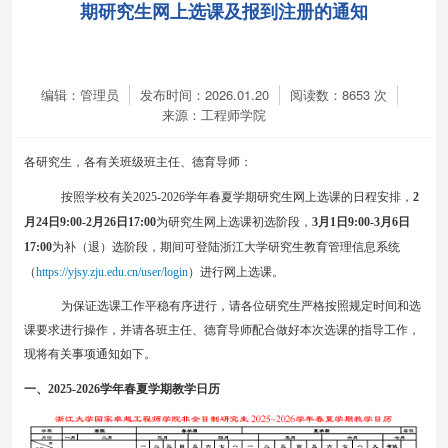
期研究生网上选课及报到注册的通知
编辑：管理员
发布时间：2026.01.20
阅读数：
8653
次
来源：工程师学院
各研究生，各有关班级班主任、德育导师：
按照学校有关
202
5
-202
6
学年春夏学期研究生网上选课的日程安排，
2
月
24
日
9:00-2
月
26
日
17:00
为研究生网上选课初选阶段，
3
月
1
日
9:00-3
月
6
日
17:00
为补（退）选阶段
，
期间可登陆浙江大学研究生教育管理信息系统
（
https://yjsy.zju.edu.cn/user/login
）
进行网上选课。
为保证选课工作平稳有序进行，请各位研究生严格按照规定时间和选
课要求进行操作，并请各班主任、德育导师配合做好本次选课的指导工作，
现将有关事项通知如下。
一、
202
5
-202
6
学年春夏学期教学日历