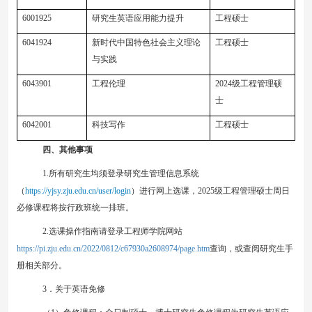
6001925
研究生英语
应用能力提升
工程硕士
6041924
新时代中国特色社会主义理论
工程硕士
与实践
6043901
工程伦理
202
4
级工程管理硕
士
6042001
科技写作
工程硕士
四
、其他事项
1.
所有研究生均须登录研究生管理信息系统
（
https://yjsy.zju.edu.cn/user/login
）
进行网上选课
，
202
5
级工程管理硕士
周日
必修课程
将按行政班统一排班。
2.
选课操作指南请登录工程师学院网站
https://pi.zju.edu.cn/2022/0812/c67930a2608974/page.htm
查询，或查阅研究生手
册相关部分
。
3
．关于英语免修