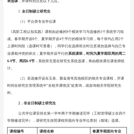
表选课
，并请特别注意以下几点。
1.
全日制硕士研究生
（
1
）
平台类专业学位课
《高阶工程认知实践》课程由必修的
8
个模块学习与选修的
1
个系统学习组
成。春学期开设
8
个
、
夏学期开设
4
个
平行的模块学习班，每个班均占用
2
个
上课时间段（选课时可查看），同学们在选择班次时注意请勿选择与自己专
业课相冲突的班次；夏学期开设
平行的
系统课班，时间为
夏
学期
双
周的周
二
6
-
9
节、周
四
6
-
9
节
，系统班无需在研究生系统选课，将由模块课任课老师统
计。
（
2
）
若选修开设在玉泉、紫金港等其他校区的相关专业课程，开课
时间在研究生管理系统中“全校开课情况”处查询，或咨询相关学院研究生
科。
2
．非全日制硕士研究生
公共学位课安排在第一学年两个学期修读完毕（工程管理硕士在四个
学期修读完毕），请研究生按照课程所面向专业学位类别（领域）选课。
课程编号
课程名称
春夏学期面向专业