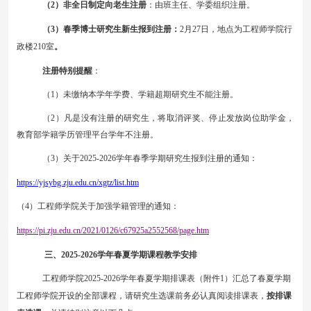
（
2
）非全日制定向老生注册
：
由班主任、学委组织注册
。
（
3
）春季博士研究生新生报到注册：
2
月
27
日，
地点为
工程师学院行
政楼
210
室
。
注册特别提醒
：
（
1
）未缴纳本学年学费、学籍超期研究生不能注册。
（
2
）凡是没有注册的研究生，将取消评奖、停止发放岗位助学金，
教育部学籍学历管理平台学年不注册。
（
3
）关于
202
5
-202
6
学年春季学期研究生报到注册的通知：
https://yjsybg.zju.edu.cn/xgtz/list.htm
（
4
）工程师学院关于加强学籍管理的通知：
https://pi.zju.edu.cn/2021/0126/c67925a2552568/page.htm
三
、
202
5
-202
6
学年春夏学期课程教学安排
工程师学院
202
5
-202
6
学年春夏学期排课表（附件
1
）汇总了春夏学期
工程师学院开设的全部课程，请研究生选课前务必认真阅读排课表，
按排课