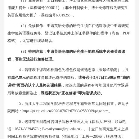
（
1
）免修课程：
全日制硕士
、
博士
研究生免修课程为
研究生英语应
用能力提升
（课程编号
0500011
）；非全日制硕士、博士免修课程为
研究生
英语应用能力提升
（课程编号
6001925
）
。
（
2
）免修操作：申请英语免修的研究生须在在选课系统中申请研究
生学位英语课程免修、登记证书信息并上传证书原件的扫描件（彩色，
PDF
格式），无需进行现场确认
。
（
3
）特别注意：申请英语免修的研究生不能在系统中选修英语课
程，否则无法进行免修处理
。
4
．
若课表中课程名称颜色为橙色仅是候选志愿（未最终确定），只
有
黑色显示
的课程才是最终已选中的课程。
请务必于
3
月
7
日
11:00
后
在
“
我的
课程
”
页面
确认个人最终选课结果
，
候选志愿的课程有可能因其他同学退课
后释放容量而选上，
课程状态为
“
正在修读
”
即为选课成功。
5
．浙江大学工程师学院培养过程与学籍管理常见问题解答，详见学
院网站：
https://pi.zju.edu.cn/2020/0707/c67930a2550009/page.htm
。
6
．选课有关问题可咨询学院教学管理人员（联系人
:
严密；联系电
话：
0571-88294578
；
E-mail:yanmi@zju.edu.cn
）。非全日制研究生周末上课
时间工程师学院将安排教师值班（值班地点：工教一
200
室；联系电话：