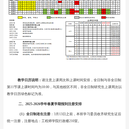
教学日历说明：
请注意上课周次和上课时间安排，全日制与非全日制
第
11
节课上课时间均为
18:00
，与其他校区不同，非全日制研究生上课周次以
教学日历绿色标记为准。
二、
202
5
-202
6
学年春夏学期报到注册安排
（
1
）全日制老生注册
：
3
月
13
日之前，本班学习委员收齐研究生证后
统一注册，注册地点：工程师学院行政楼
210
室。