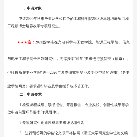
一、申请对象
申请
202
6
年
秋
季毕业及学位授予的
工程师学院
2
02
3
级
卓越培养项目
和
工程硕博士培养改革专项
研究生
。
★★★
注：
2021
级学籍在光电科学与工程学院、能源工程学院、信息
与电子工程学院全日制研究生，无需按本
“通知”要求进行预答辩（预审），
但须按所在专业学院“
关于
20
2
6
年
夏
季研究生毕业及学位
申请
的通知
”（各专
业学院网页）要求进行毕业及学位授予各环节工作。
二、申请要求
1.
检查课程成绩
、读书报告、开题报告、专业实践、创新
性
成果等学
位申请前置环节要求
,
详见附件
1。
2.专项研究生创新性成果要求详见附件2。
3
．进行预答辩的学位论文须严格按照《浙江大学研究生学位论文编