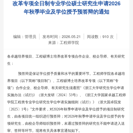
改革专项全日制专业学位硕士研究生申请2026
年秋季毕业及学位授予预答辩的通知
编辑：管理员
发布时间：2026.05.21
阅读数：
910
次
来源：工程师学院
各
卓越培养项目
、
工程硕博士培养改革专项合作企业、校企导师、有关研究
生
：
预答辩是保证学位授予质量和水平的重要环节。工程师学院各卓越培
养项目（
以下简称
“
项目制
”
）
、工程硕博士培养改革专项
（以下简称
“专
项”）
合作企业、校企导师、有关研究生
须遵照
“《浙江大学研究生学位申请
实施办法（试行)》（浙大发研
〔
2024
〕
53
号）、《浙江大学
国家卓越
工程师
学院工程类专业学位研究生学位申请实施细则（试行）》（浙大
国卓
院发
〔
202
5
〕
1
号）
”文件要求，对202
6
年
秋
季申请毕业及学位授予的
项目制
研究
生，由各项目统一组织进行预答辩
；
对
202
6
年
秋
季申请毕业及学位授予的
专
项
研究生
，
由校企导师组织预答辩，
未通过预答辩的研究生不能申请进入送
审、答辩等环节。现将有关具体事宜通知如下。