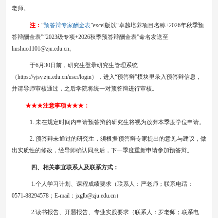
老师
。
预答辩专家酬金表
注：
“
”excel版
以
“
卓越培养
项目名称
+202
6
年
秋
季预
答辩酬金表
”
“
2023级专项+2026秋季预答辩酬金表
”
命名发送至
liushuo1101@zju.edu.cn
。
于
6
月
30日前
，
研究生登录研究生管理系统
（
https://yjsy.zju.edu.cn/user/login）
，
进入
“预答辩”模块里录入预答辩信息，
并请导师审核通过，之后学院将统一对预答辩进行审核。
★★★
注意事项
★★★
：
1
. 未在规定时间内
申请预答辩的研究生
将视为放弃本季度学位申请。
2.
预答辩未通过的研究生，须根据预答辩专家提出的意见与建议，做
出实质性的修改，经导师确认同意后，下一季度重新申请参加预答辩。
四、相关事宜联系人及联系方式：
1.个人学习计划
、
课程成绩
要求（联系人：严老师；
联系电话
：
0
571-88294578
；
E
-mail
：
jxglb@zju.edu.cn
）
2.读书报告
、
开题报告
、专业实践
要求
（联系人：罗老师；联系电