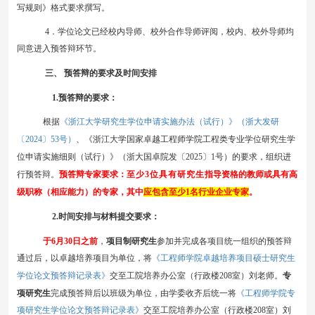
写规则》格式要求撰写。
4
．学位论文已经校内导师、校外合作导师评阅，校内、校外导师均
同意进入预答辩环节。
三、
预答辩的要求及时间安排
1
.
预答辩的要求：
根据
《浙江大学研究生学位申请实施办法（试行）》（浙大发研
〔
2024〕53号）
、
《
浙江大学
国家卓越
工程师学院工程类专业学位研究生学
位申请实施细则（试行）》（浙大
国卓
院发〔
202
5
〕
1
号）
的
要求，组织进
行预答辩。
预答辩专家要求：
至少
3
位具有研究生
指导资格
的教师
或
具有
高
级职称（相应能力）的专家
，
其中
应包含至少
1名行业企业专家
。
2
.
时间安排与材料提交要求：
于
6
月
30
日之前
，
项目制
研究生
参加并完成各项目统一组织的预答辩
通过后，以卓越培养项目为单位，将
《工程师学院卓越培养项目硕士研究生
学位论文预答辩记录表》
交至
工院
培养
办公室
（行政楼
2
08
室
）刘老师。
专
《工程师学院专
项研究生
完成预答辩后以班级为单位，由学委收齐后统一将
项研究生学位论文预答辩记录表》
交至
工院
培养
办公室
（行政楼
2
08
室
）刘