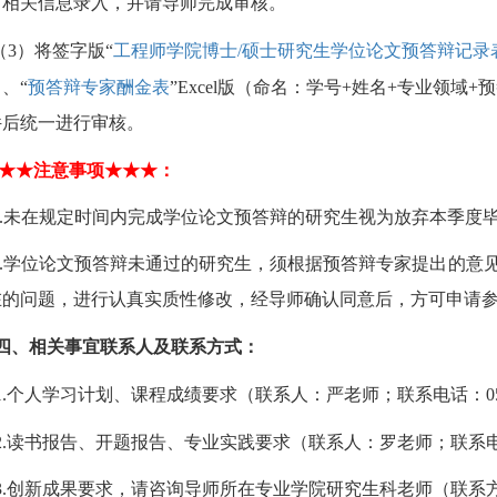
节相关信息录入，并请导师完成审核。
（
3
）将
签字版
“
工程师学院博士
/
硕士研究生学位论文预答辩记录
、“
预答辩专家酬金表
”
Excel
版（命名：学号
+
姓名
+
专业领域
+
预
件
后统一进行审核。
★★
注意事项
★★★
：
.
未在规定时间内完成学位论文预答辩的研究生视为放弃本季度
.
学位论文预答辩未通过的研究生，须根据预答辩专家提出的意
在的问题，进行认真实质性修改，经导师确认同意后，
方可
申请
四、相关事宜联系人及联系方式：
.
个人学习计划、课程成绩要求（联系人：严老师；联系电话：
0
.
读书报告、开题报告、专业实践要求（联系人：罗老师；联系
3
.
创新成果要求，请咨询导师所在专业学院研究生科老师（联系