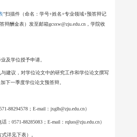
表
”扫描件（命名：学号
+
姓名
+
专业领域
+
预答辩记
答辩酬金表）发至邮箱
gcsxw@zju.edu.cn
，学院收
毕业及学位授予申请。
见与建议，对学位论文中的研究工作和学位论文撰写
参加下一季度学位论文预答辩。
571-88294578
；
E-mail
：
jxglb@zju.edu.cn
）
电话：
0571-88285083
；
E-mail
：
rqluo@zju.edu.cn
）
方式详见下表）。