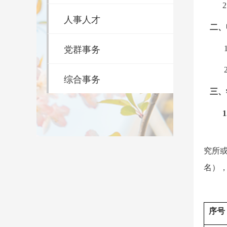
2
人事人才
二、
党群事务
1
2
综合事务
三、
1
究所
名）
序号