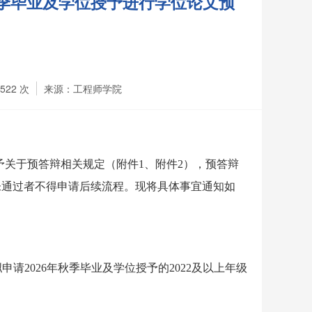
秋季毕业及学位授予进行学位论文预
1522
次
来源：工程师学院
予关于预答辩相关规定（附件
1
、附件
2
），
预答辩
未通过者不得申请后续流程。
现将具体事宜通知如
拟申请
2026
年
秋季
毕业及学位授予的
202
2
及以上年
级