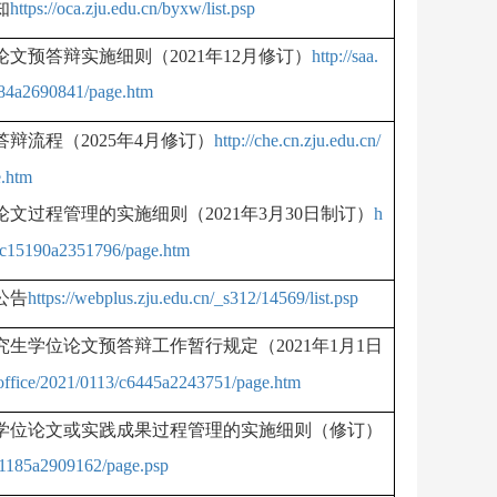
知
https://oca.zju.edu.cn/byxw/list.psp
论文预答辩实施细则（
2021
年
12
月修订）
http://saa.
384a2690841/page.htm
答辩流程（
2025
年
4
月修订）
http://che.cn.zju.edu.cn/
.htm
论文过程管理的实施细则（
2021
年
3
月
30
日制订）
h
06/c15190a2351796/page.htm
公告
https://webplus.zju.edu.cn/_s312/14569/list.psp
究生学位论文预答辩工作暂行规定（
2021
年
1
月
1
日
eoffice/2021/0113/c6445a2243751/page.htm
学位论文或
实践成果过程管理的实施细则（修订）
c81185a2909162/page.psp