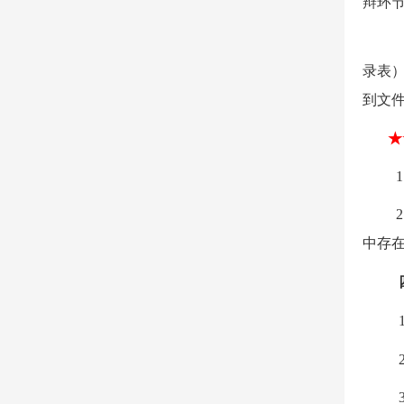
辩环
录表）
到
文
★
1
2
中存
1
2