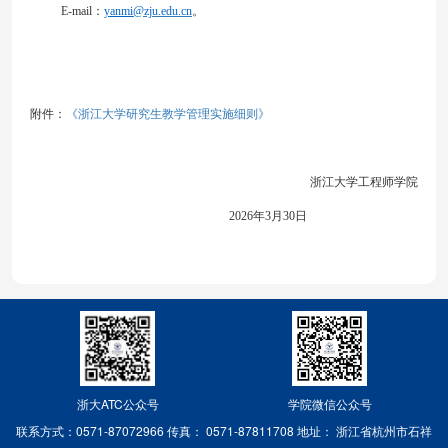
E
-mail
：
yanmi
@zju.edu.cn
。
《浙江大学研究生教学管理实施细则》
附件：
浙江大学工程师学院
2
02
6
年
3
月
30
日
浙大ATC公众号
学院微信公众号
联系方式：0571-87072966
传真： 0571-87811708
地址： 浙江省杭州市石祥