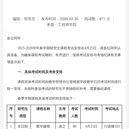
编辑：管理员
发布时间：2026.03.30
阅读数：
871
次
来源：工程师学院
各位同学：
202
5
-202
6
学年
春
学期研究生课程考试安排
在
4月25日
，
请
各位同学认
真
准备
。为确保
课程
考试顺利、有序进行，现将
考试
安排
与
考场
纪律
有关
事
项
提示如下。
一、具体考试时间及考务安排
课程具体考试时间由教学管理办公室根据
学校教学日历考试时间进行
统一安排
。
未按时参加考试的研究生
不单独组织补考，需重修此课程
。
春
季学期
课程具体考试时间安排如下：
序
研究生
课程名称
主考
考试
考试时间
考试地点
号
类型
教师
人数
1
全日制
数学建模
谈之
80
4
月
25
日
行政楼
103