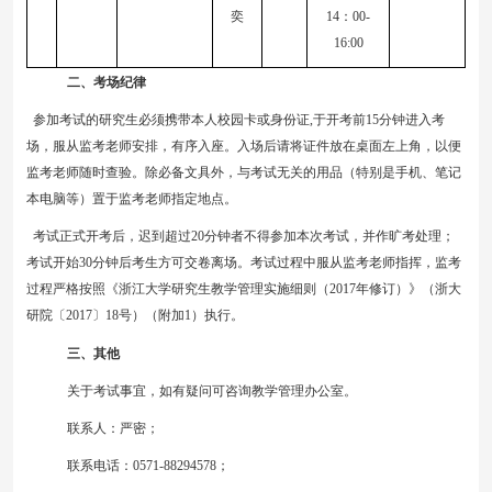
奕
14：0
0-
16
:
0
0
二、考场纪律
参加考试的研究生必须携带本人校园卡或身份证
,于
开考前
15分钟进入考
场，服从监考老师安排，有序入座。入场后请将证件放在桌面左上角，以便
监考老师随时查验。除必备
文具外，与考试
无关的用品（特别是
手机
、笔记
本电脑等）
置于
监考老师指定
地
点
。
考试正式开考后，迟到超过
20
分钟者不得参加本次考试，并作旷考处理；
考试开始
30
分钟后考生方可交卷离场。考试过程中服从监考老师指挥，监考
过程严格按照《浙江大学研究生教学管理实施细则（2017年修订）》（浙大
研院〔2017〕18号）（附加1）执行。
三、其他
关于考试事宜，如有疑问可咨询教学管理办公室
。
联系人：
严密
；
联系电话
：
0571
-88294578
；