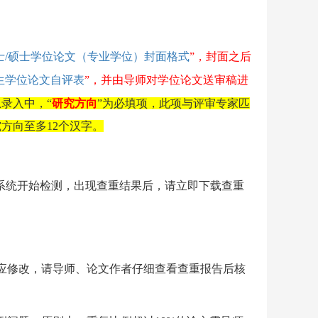
士
/
硕士学位论文（专业学位）封面格式
”，封面之后
生学位论文自评表
”，并由导师对学位论文
送审稿
进
息录入中，
“
研究方向
”
为
必填
项，此项与评审专家匹
究方向
至
多
12
个汉字。
，系统开始检测，出现查重结果后，请立即下载查重
应修改，请导师、论文作者仔细查看查重报告后核