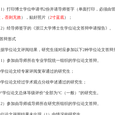
1）
打印博士学位申请书
2
份
并请导师签字
（单面打印，必须由
改，否则无效
），贴好照片（
2
寸蓝底
）
；
2）
经
导师签字的《浙江大学博士生学位论文答辩申请报告》。
答辩形式
根据学位论文评阅结果，研究生须对应参加以下
2
种学位论文答辩
（
1
）参加由导师所在专业学院统一组织的学位论文答辩。
①学位论文经专家评阅复审通过的研究生；
②学位论文经过学术观点分歧申述通过的研究生；
③“学位论文总体等级评价”全部为“
C
（一般）”的研究生。
（
2
）参加由导师或导师所在研究所组织的学位论文答辩。
学位论文评阅结果未出现（
1
）中情况的研究生。