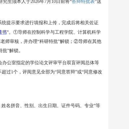
生须本人于2026年7月10日前将“
答辩特批表
”送
按系统提示要求进行填报和上传，完成后将相关佐证
请书
”
。
①导师在控制科学与工程学院、计算机科学
李
老师审核，并办理
“科研特批”解锁；②导师在其他
特批”解锁。
会办公室指定的学位论文评审平台双盲评阅总体等
不超过
1
个，评阅意见全部为“同意答辩”或“同意修改
名、姓名拼音、性别、出生日期、证件号码、专业”等