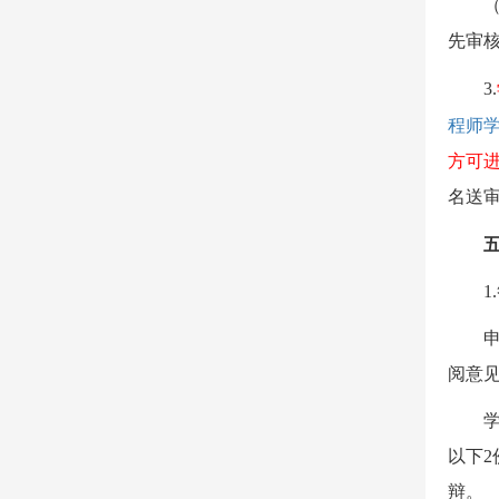
先审
3.
程师
方可
名送
1.
阅意
以下
2
辩
。