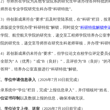
（
2）导师所在学院为其他专业院系的研究生申请办理答辩特批的研究
师所在专业学院研究生科办理“科研特批”。
（
3
）待创新成果符合“要求”后及时登陆系统，在“科研”栏目，
质版提交学院办理“科研特批”解锁
，同时提交
“
科研特批解锁申
术学院、航空航天学院的研究生，递交至工程师学院培养办公室
学院的研究生，递交至导师所在研究生科老师审核，并办理“科研
（
4
）若创新成果仍未符合“要求”，但学位论文在校学位评定委员
全部为“
A
（优秀）” 或“
B
（良好）”，且评价为“
B
（良好）”的
答辩”，培养办公室
直接
进行
“科研特批”解锁。
三、学位申请信息录入
（
202
6
年
7
月
10
日
前完成）
登录系统中
“学位”栏目，完成“上报信息录入”，并仔细核对“姓
学位证书印制
以及数据上报的信息，确保准确无误。
四、学位论文上传、送审
（
202
6
年
7
月
10
日
前完成）