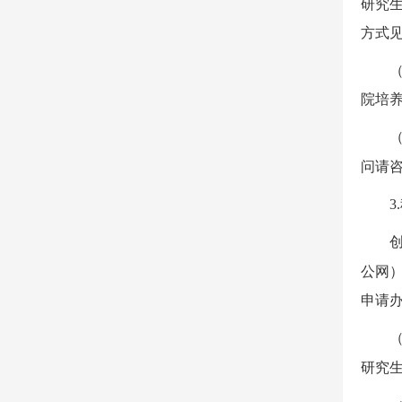
研究
方式
院培
问请
3.
公网
申请
研究生