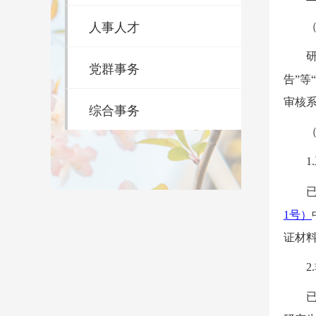
人事人才
党群事务
告”等
审核
综合事务
1.
1
号）
证材
2.