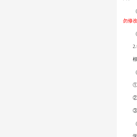
（
勿
修
（
2.