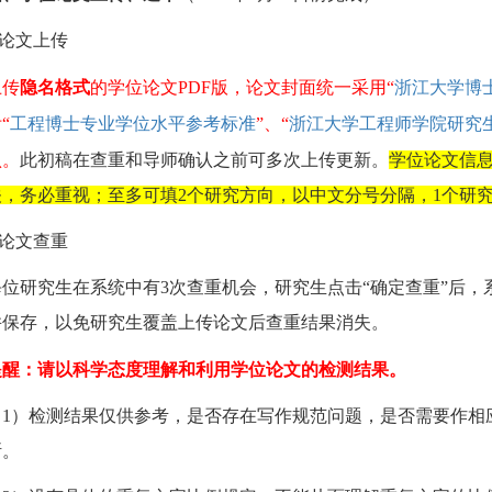
论文上传
上传
隐名格式
的学位论文
PDF
版，论文封面统一采用“
浙江大学博
“
工程博士专业学位水平参考标准
”、“
浙江大学工程师学院研究
认。
此初稿在查重和导师确认之前可多次上传更新。
学位论文信
关，务必重视
；
至
多可填
2
个研究方向，以中文分号分隔，
1
个研
论文查重
每位研究生在系统中有
3
次查重机会，研究生点击“确定查重”后
并保存，以免研究生覆盖上传论文后查重结果消失。
提醒：请以科学态度理解和利用学位论文的检测结果。
（
1
）检测结果仅供参考，是否存在写作规范问题，是否需要作相
断。