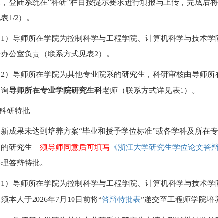
生
，登陆系统在
“科研”栏目按提示要求进行填报
与
上传，完成后将
见表
1/2
）
。
（
1
）导师
所在学院为
控制科学与工程学院、计算机科学与技术学
养办公室
负责（联系方式见表
2
）
。
（
2
）导师
所在学院为
其他专业
院系
的研究生，
科研审核由
导师所
咨询
导师所在专业学院研究生科
老师
（
联系方式详见
表
1
）。
科研特批
创新成果未达到培养方案
“毕业和授予学位标准”
或
各学科及所在专
）
的研究生
，
须导师同意后可填写
《浙江大学研究生学位论文答
办理答辩特批。
（
1）导师所在学院为控制科学与工程学院、计算机科学与技术学
须本人于2026年7月10日前将“
答辩特批表
”递交至工程师学院培