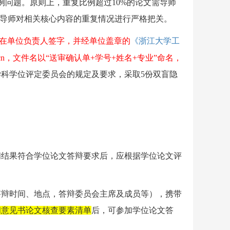
例问题。原则上，重复比例超过
10%
的论文需导师
导师对相关核心内容的重复情况进行严格把关。
在单位负责人签字，并经单位盖章的
《浙江大学工
cn
，文件名以“送审确认单
+
学号
+
姓名
+
专业”命名，
学科学位评定委员会的规定及要求
，采取
5
份双盲隐
阅结果符合学位论文答辩要求后，应根据学位论文评
答辩时间、地点，答辩委员会主席及成员等），
携带
阅意见书论文核查要素清单
后，可参加学位论文答