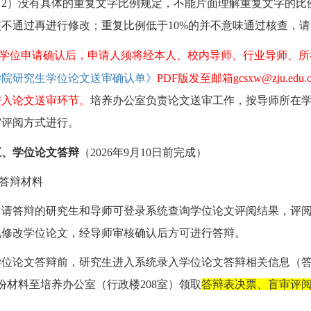
（
2
）没有具体的重复文字比例规定，不能
片面
理解重复文字的比
核不通过再进行修改
；
重复比例低于
10%
的并不意味通过核查，请
学位申请确认后，申请人须将经本人、校内导师、行业导师、所
学院研究生学位论文送审确认单》
PDF
版发至邮箱
gcsxw@zju.edu.
进入论文送审环节。
培养办公室
负责论文送审工作，
按导师所在
审评阅方式
进行
。
五、学位论文答辩
（
202
6
年
9
月
10
日
前完成）
答辩材料
申请答辩的研究生和导师可登录系统查询学位
论文
评阅结果，评
见修改学位论文，经导师审核确认后方可进行答辩。
学位论文答辩前，研究生进入系统录入学位论文答辩相关信息（
份材料至
培养办公室（行政楼
208
室）领取
答辩表决票、盲审评