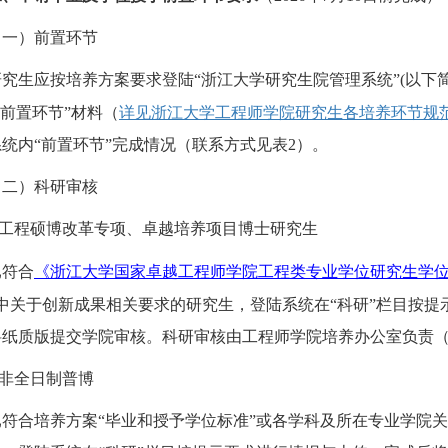
（一）前置环节
研究生应按培养方案要求登陆
“浙江大学研究生院管理系统”
(
以下
“前置环节”材料
（
详见浙江大学工程师学院研究生各培养环节规
系统内
“前置环节”
完成情况
（联系方式见表
2
）
。
（二）科研审核
工程硕博改革专项、卓越培养项目博士研究生
已
符合
《
浙江大学国家卓越工程师学院工程类专业学位研究生学
中
关于
创新成果
相关要求
的研究生，登陆系统在
“科研”栏目按
料纸质版提交学院审核。
科研审核由
工程师学院培养办公室
负责
非全日制普博
已
符合
培养方案
“毕业和授予学位标准”或
各学科及所在专业学院关