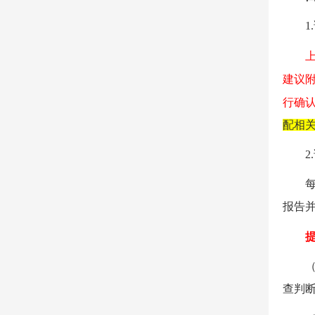
1.
建议附
行确
配相
2.
报告
查判