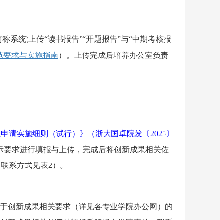
简称系统
)
上传“读书报告”“开题报告”与“中期考核报
范要求与实施指南
）
。
上传完成后培养办公室负责
位申请实施细则（试行）
》（浙大
国卓
院发〔
202
5
〕
提示要求进行填报
与
上传，完成后将创新成果相关佐
（联系方式见表
2
）
。
于
创新成果
相关要求（详见各专业学院办公网）
的