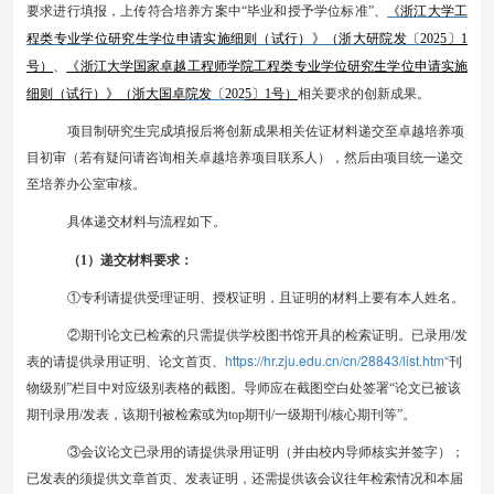
要求进行填报，上传
符合
培养方案中
“毕业和授予学位标准”、
《浙江大学工
程类专业学位研究生学位申请实施细则（试行）》（浙大研院发〔
202
5
〕
1
号）
、
《浙江大学国家卓越工程师学院工程类专业学位研究生学位申请实施
细则（试行）》（浙大
国卓
院发〔
202
5
〕
1
号）
相关要求
的创新成果
。
项目制研究生
完成填报后将创新成果相关佐证材料递交至卓越培养项
目初审（若有疑问请咨询相关卓越培养项目联系人），
然后由项目统一
递交
至
培养
办公室审核。
具体递交材料与流程如下。
（
1）递交材料要求：
①
专利请提供受理证明、授权证明，且证明的材料上要有本人姓名。
②
期刊论文已检索的只需提供学校图书馆开具的检索证明。已录用
/发
https://hr.zju.edu.cn/cn/28843/list.htm“
表的请提供录用证明、论文首页、
刊
物级别”栏目中对应级别表格的截图。导师应在截图空白处签署“论文已被该
期刊录用/发表，该期刊被检索或为top期刊/一级期刊/核心期刊等”。
③
会议论文已录用的请提供录用证明（并由校内导师核实并签字）；
已发表的须提供文章首页、发表证明，还需提供该会议往年检索情况和本届