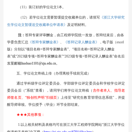
（
1
1
）装订好的学位论文
1本。
《浙江大学研究
（
1
2
）若学位论文需要暂缓提交收藏单位的，请填写
生学位论文暂缓送交收藏单位申请表》
及证明材料。
注：
答辩专家评审酬金，由工程师学院统一发放，答辩结束后，由各
《答辩专家酬金表》
《答辩记录人酬金表》
学委负责汇总
、
，电子版
（
excel
版
）
分别以
“项目名称+答辩专家酬金表”、“项目名称+答辩记录人酬金
表”或“2023级专项+答辩专家酬金表”“2023级专项+答辩记录人酬金表”命名后
发
至邮箱
liushuo1101
@zju.edu.cn
。
五、学位论文终稿上传（办理离校手续前完成）
通过
学科
级
学位
评定
委员会
、学部级
学位
评定
委员会
和学校学位评定
委员会后（
“系统”查看），请同学们将学位论文终稿（
含作者本人、指导老
师签名页、
“独
创性声明
”扫描页
）上传至
“研究生教育管理信息系统”，并提
醒导师审核。学位授予（毕业）环节全部结束。
★★★其他事项：
1
.
以上相关材料及表格均可在浙江大学工程师学院网站
“浙江大学学位