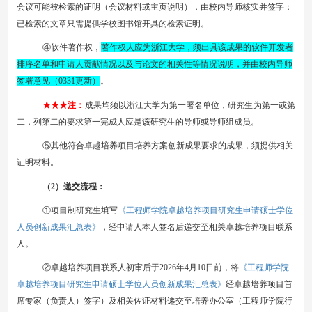
会议可能被检索的证明（会议材料或主页说明），由校内导师核实并签字；
已检索的文章只需提供学校图书馆开具的检索证明。
④软件著作权，
著作权人应为浙江大学，须出具该成果的软件开发者
排序名单和申请人贡献情况以及与论文的相关性等情况说明，并由校内导师
签署意见（
0331
更新）
。
★★★注：
成果均须以浙江大学为第一署名单位，研究生为第一或第
二，列第二的要求第一完成人应是该研究生的导师或导师组成员。
⑤其他符合卓越培养项目培养方案创新
成果
要求的成果，须提供相关
证明材料。
（
2）递交流程：
《工程师学院卓越培养项目研究生申请硕士学位
①
项目制研究生
填写
人员创新成果汇总表》
，经申请人本人签名后递交至相关卓越培养项目联系
人。
《工程师学院
②
卓越培养项目联系人初审后于
202
6
年
4
月
10
日前，将
卓越培养项目研究生申请硕士学位人员创新成果汇总表》
经卓越培养项目首
席专家（负责人）签字）及相关佐证材料递交至
培养
办公室（工程师学院行