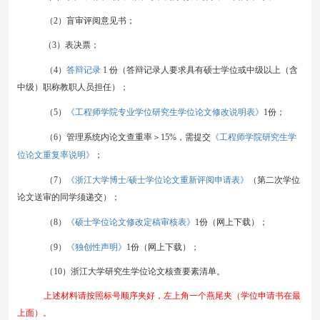
（
2
）盲审评阅意见书；
（
3
）
表决票；
答辩记录
（
4
）
1 份（答辩记录人要求具有硕士学位或中级以上（含
中级）职称教职人员担任）；
《工程师学院专业学位研究生学位论文修改说明表》
（
5
）
1份
；
《工程师学院研究生学
（
6
）管理系统内论文查重率＞
1
5%，需提交
位论文重复率说明》
；
《
》
（
7
）
浙江大学博士/硕士学位论文重新评阅申请表
（第二次学位
论文送审的同学须递交）；
《硕士学位论文修改定稿审核表》
（
8
）
1份（网上下载）；
《独创性声明》
（
9
）
1份（网上下载）；
（
1
0
）浙江大学研究生学位论文核查要素清单。
上述材料请按照标号顺序夹好，左上角一个燕尾夹（学位申请书在最
上面）。