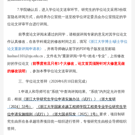
7
.学院确认后，进入学位论文送审环节。研究生的学位论文采用3份双
盲隐名评阅方式，由
培养
办公室统一送至校学位评定委员会办公室指定的学
位论文评审平台进行评阅。
前季度论文评阅未通过的同学，请根据评阅专家的意见对其学位论文
《浙江大学博士/硕士学位
作认真修改，在各学科规定的修改时间之后，填写
论文重新评阅申请表》
，并将导师确认签字的
PDF电子版发送至邮箱
liushuo1101
@zju.edu.cn，文件名为“重新评阅+学号+姓名+专业”，上传修改
好的学位论文（
前季度有且只有
1个大修改，论文首页须附针对大修意见做
的修改说明
），参加本季学位论文送审评阅。
三、学位论文答辩（
202
6
年
6
月
10
日前完成）
1
.
申请人和导师可在
“系统”中查询评阅结果。“系统”内判定允许答辩
后，根据
《浙江大学研究生学位申请实施办法（试行）》（浙大发研
〔
202
4
〕
53
号）
、
《浙江大学国家卓越工程师学院工程类专业学位研究生学
位申请实施细则（试行）》（浙大
国卓
院发〔
202
5
〕
1
号）
要求，
项目制研
究生
由所在各卓越培养项目统一组织进行答辩
，
专项研究生由校企导师组织
答辩
。