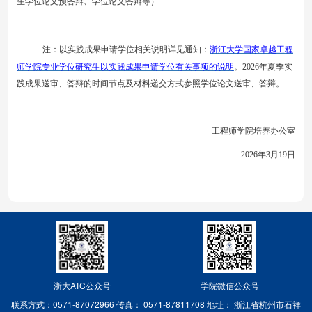
生学位论文预答辩、学位论文答辩等）
注：以实践成果申请学位相关说明详见通知：
浙江大学国家卓越工程
师学院专业学位研究生以实践成果申请学位有关事项的说明
。
2
026年
夏
季实
践成果送审、答辩的时间节点及材料递交方式参照学位论文送审、答辩。
工程师学院
培养
办公室
202
6
年
3
月
19
日
浙大ATC公众号
学院微信公众号
联系方式：0571-87072966
传真： 0571-87811708
地址： 浙江省杭州市石祥