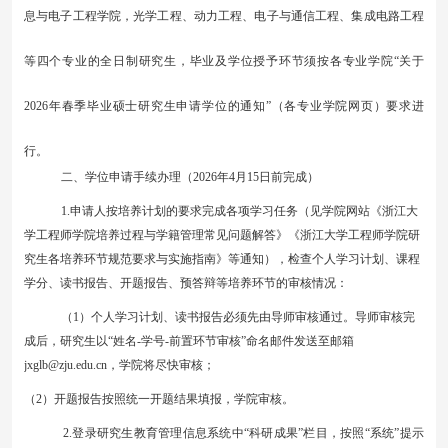
息与电子工程学院，光学工程、动力工程、电子与通信工程、集成电路工程
等四个专业的全日制研究生，毕业及学位授予环节须按各专业学院
“关于
202
6
年
春
季毕业硕士研究生申请学位的通知
”（各专业学院网页）要求进
行。
二、学位申请手续办理（
202
6
年
4
月
15
日前完成）
1.申请人按培养计划的要求完成各项学习任务（见学院网站《浙江大
学工程师学院培养过程与学籍管理常见问题解答》《浙江大学工程师学院研
究生各培养环节规范要求与实施指南》等通知），检查个人学习计划、课程
学分、读书报告、开题报告、预答辩等培养环节的审核情况：
（
1）个人学习计划、读书报告必须先由导师审核通过。导师审核完
成后，研究生以“姓名-学号-前置环节审核”命名邮件发送至邮箱
jxglb@zju.edu.cn
，学院将尽快审核；
（2）
开题报告按照统一开题结果填报，学院审核。
2
.
登录研究生教育管理信息系统中
“科研成果”栏目，按照“系统”提示