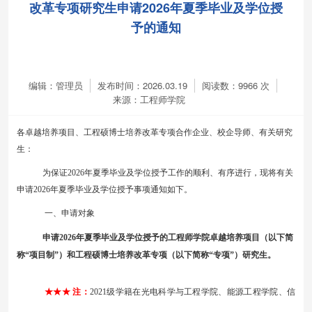
改革专项研究生申请2026年夏季毕业及学位授
予的通知
编辑：管理员
发布时间：2026.03.19
阅读数：
9966
次
来源：工程师学院
各
卓越培养项目
、
工程硕博士培养改革专项合作企业、校企导师、有关
研究
生
：
为保证
202
6
年
夏
季毕业及学位授予工作的顺利、有序进行，现将有关
申请
202
6
年
夏
季毕业及学位授予事项通知如下。
一、申请对象
申请
202
6
年
夏
季毕业及学位授予的工程师学院
卓越培养项目
（
以下简
称
“
项目制
”
）
和工程硕博士培养改革专项（以下简称
“专项”）
研究生
。
★★★ 注：
20
2
1
级学籍在光电科学与工程学院、能源工程学院、信