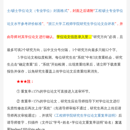
士/硕士学位论文（专业学位）封面格式
工程硕士专业学位
”
，封面之后请附
“
论文水平参考评价标准
浙江大学工程师学院研究生学位论文自评表
”
、
“
”
，并
由导师对其学位论文进行确认。
学位论文信息录入里，
“研究方向”必填，且
最多可填2个研究方向，以中文分号分隔， 1个研究方向最多只能
12
个字。
5
.学位论文
相似度检测
。每位研究生在
“系统”中
有
3次
查重机会，研究
生点击
“确定查重”后，“系统”开始检测，出现查重结果后，请立即下载查重
报告并保存，以免研究生覆盖上传学位论文后查重结果消失。
★★★
注：
①
重复率
≤
1
5%的学位论文可直接进入送审环节。
②
查重率
>
1
5
%的学位论文，研究生应在导师指导下对学位论文进行
实质性修改后再次上传“系统”（先请导师审核不通过，研究生再次上传后请
《工程师学院研究生学位论文重复率说明》
导师再次审核通过），并填写
后
请导师签字，扫描件（文件以
“学号+姓名+学位论文重复率说明”命名）
发送
至
liushuo1101
@zju.edu.cn
。