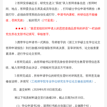
2
.答辩安排确定后，研究生进入“系统”录入答辩准备信息（答辩时
间、地点，答辩委员会主席及成员等信息），打印硕士学位申请书两份（单
面打印，
必须由管理系统自动生成打印，
申请书
内课程
、
科研信息不能修
改，否则无效
），贴好照片（
2寸蓝底）
。
★★★注：
“基层党组织对申请人的思想道德品质等的评语”一栏由研
究生所在支部书记填写、审核签字。
3
.
携带学位申请书一式两份、导师签字的《浙江大学硕士生学位论文
答辩申请报告》到行政楼
2
08
室领取答辩
表决票、盲审评阅书
、论文核查要
素清单
，进行学位论文答辩。
4.
答辩完成后，由答辩秘书以管理员身份登录研究生教育管理信息系
统，输入答辩委员会决议，仔细核对无误后方可保存。
5.答辩完成后，所有申请学位的研究生需针对评阅意见、答辩意见做
《工程师学院专业学位研究生学位论文修改说明表》
修改说明，并填写
。
四、递交材料
（
202
6
年
6
月
10
日前完成）
将以下纸质材料
递交
至行政楼
2
08
，
截止日期为
6
月
10日
。
（
1
）学位申请书
2份，请用钉书机分别装订好，左侧两个钉；