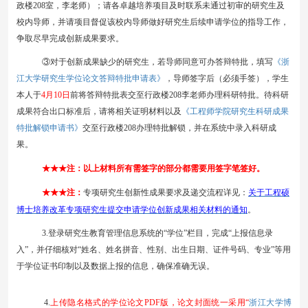
政楼
2
08
室
，
李老师
）；请各卓越培养项目及时联系未通过初审的研究生及
校内导师，并请项目督促该校内导师做好研究生后续申请学位的指导工作，
争取尽早完成创新成果要求。
《浙
③对于创新成果缺少的研究生，若导师同意可办答辩特批，填写
江大学研究生学位论文答辩特批申请表》
，导师签字后（必须手签），学生
本人于
4
月
10
日
前将答辩特批表交至行政楼
2
08李老师
办理
科研
特批
。待科研
《工程师学院研究生科研成果
成果符合出口标准后，请将相关证明材料以及
特批解锁申请书》
交至行政楼
2
08
办理特批解锁
，并在系统中录入科研成
果。
★★★注：以上材料所有需签字的部分都需要用签字笔签好。
★★★注：
专项研究生创新性成果要求及递交流程详见：
关于工程硕
博士培养改革专项研究生提交申请学位创新成果相关材料的通知
。
3
.
登录研究生教育管理信息系统的
“学位”栏目，完成“上报信息录
入”，并仔细核对“姓名、姓名拼音、性别、出生日期、证件号码、专业”等用
于学位证书印制以及数据上报的信息，确保准确无误。
浙江大学博
4
.
上传隐名格式的学位论文
PDF版，论文封面统一采用
“