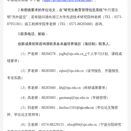
申请相关表格”中下载（
https://pi.zju.edu.cn/67014/list.htm
）。
2.
有密级要求的学位论文，在
“研究生教育管理信息系统”
中只需注
明
“另外提交”，若有疑问请向浙江大学先进技术研究院钟老师（TEL：0571-
87951301）或工程师学院
李
老师（
TEL：0571-88285
660
）咨询。
3.
联系电话、邮箱：
创新成果初审咨询请联系各卓越培养项目（项目制）联系人。
（
1）
严老师：
88294578
，
jxglb@zju.edu.cn
（
个人学习计划
、
课程成
绩
要求
）
（
2）罗老师：88285083，
rqluo@zju.edu.cn
（
读书报告
、
开题报告
、
专业实践）
（
3
）
李老师：
88285660，
lihj@zju.edu.cn
（
科研成果要求
）
（
4
）
高
老师：
88285083，
gaotianqi@zju.edu.cn
（
学籍管理
）
（
5
）
刘
老师：
88285
061
，
liushuo1101
@zju.e
du.cn
（学位论文预答
辩、学位论文答辩等）
（
6
）
王老师
：
0574-88229155
，
nbxq004@zju.edu.cn
（宁波分院研究