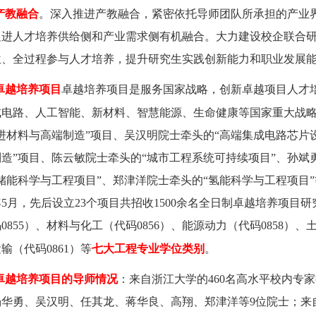
产教融合
。深入推进产教融合，紧密依托导师团队所承担的产业
促进人才培养供给侧和产业需求侧有机融合。大力建设校企联合
位、全过程参与人才培养，提升研究生实践创新能力和职业发展
卓越培养项目
卓越培养项目是服务国家战略，创新卓越项目人才
成电路、人工智能、新材料、智慧能源、生命健康等国家重大战
进材料与高端制造
”
项目、吴汉明院士牵头的
“
高端集成电路芯片
制造
”
项目、陈云敏院士牵头的“城市工程系统可持续项目”、
孙斌
储能科学与工程项目”、郑津洋院士牵头的“氢能科学与工程项目”
年
5
月，先后设立
23
个项目共招收
1500
余名全日制卓越培养项目研
码
0855
）、材料与化工（代码
0856
）、能源动力（代码
0858
）、
运输（代码
0861
）等
七大工程专业学位类别
。
卓越培养项目的导师情况
：来自浙江大学的
460
名高水平校内专家
杨华勇、吴汉明、任其龙、蒋华良、高翔、郑津洋等
9
位院士；来