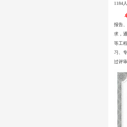
1184
报告
求，
等工
习、
过评