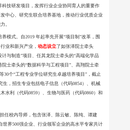
界科技研发项目，发挥行业企业协同育人的重要作
研发中心、研究生联合培养基地，推动行业优质企业
能力。
培养模式。自
2019
年起率先开展
“
项目制
”
改革，围
略行业和新兴产业，
动态设立
了如张泽院士牵头
设计与制造
”
项目、任其龙院士牵头的
“
高端化学品
勇院士牵头的“数据科学与工程项目”、高翔院士牵
等30
个
“
工程专业学位研究生卓越培养项目
”
，截止
究生，招生专业包括电子信息（代码
0854
）、机械
土木水利（代码
0859
）、生物与医药（代码
0860
）和
担任校内导师，包含张泽、陈云敏、陈纯、谭建
自世界
500
强企业、行业领军企业的高水平专家共计