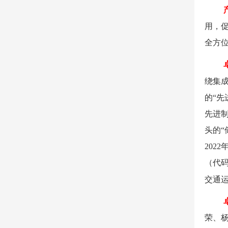
用，
全方
绕集
的
“
先
先进
头的“
2022
（代
交通
荣、