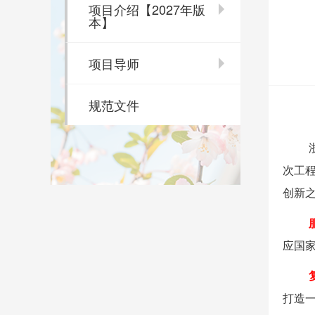
项目介绍【2027年版
本】
项目导师
规范文件
次工
创新
应国家
打造