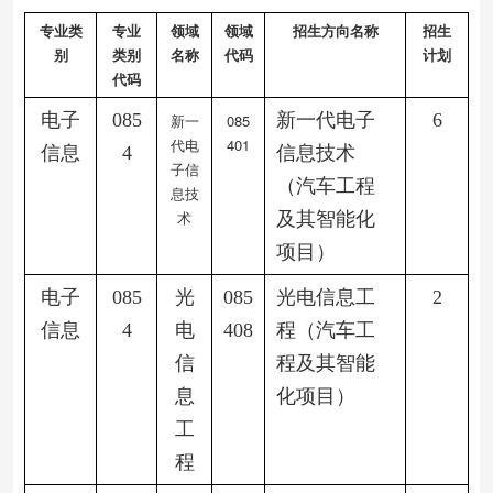
专业类
专业
领域
领域
招生方向名称
招生
别
类别
名称
代码
计划
代码
电子
085
新一代电子
6
新一
085
代电
401
信息
4
信息技术
子信
（汽车工程
息技
术
及其智能化
项目）
电子
085
光
085
光电信息工
2
信息
4
电
408
程（汽车工
信
程及其智能
息
化项目）
工
程